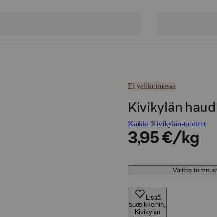
Ei valikoimassa
Kivikylän hau
Kaikki Kivikylän-tuotteet
3,95 €/kg
Valitse toimitu
Lisää
suosikkeihin,
Kivikylän