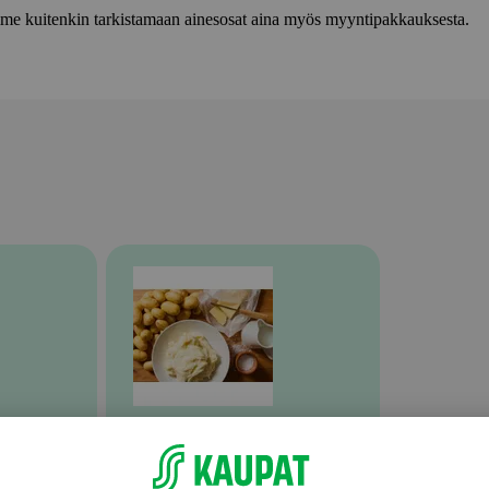
lemme kuitenkin tarkistamaan ainesosat aina myös myyntipakkauksesta.
Valmiit ateriat ja aterian osat