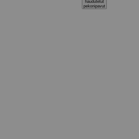
haudutetut
pekonipavut