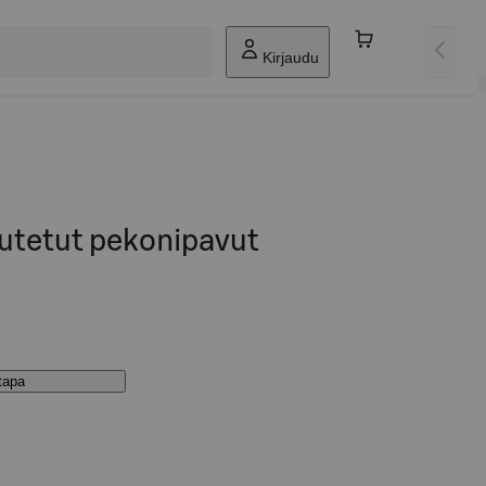
Kirjaudu
dutetut pekonipavut
stapa