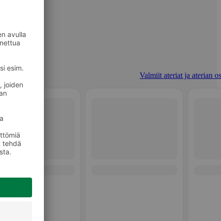
Valmiit ateriat ja aterian o