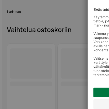
Ladataan...
Vaihtelua ostoskoriin
Ohita listaus