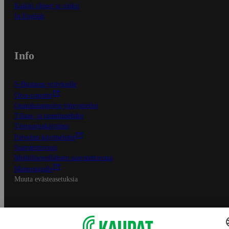
Kaikki ohjeet ja vinkit
In English
Info
S-Business yrityksille
Oiva-raportit
Osuuskauppojen yhteystiedot
Tilaus- ja toimitusehdot
Tietosuojakäytäntö
Palvelun käyttöehdot
Saavutettavuus
Mobiilisovelluksen saavutettavuus
Mainostajalle
Muuta evästeasetuksia
S-ryhmän palvelut