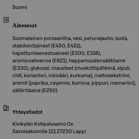
Suomi
Ainesosat
Suomalainen porsaanliha, vesi, perunajauho, suola,
stabilointiaineet (E450, E451),
hapettumisenestoaineet (E300, E316),
arominvahvenne (E621), happamuudensäätöaine
(E330), glukoosi, mausteet (muskottipähkinä, sipuli,
chili, korianteri, inkivääri, kurkuma), maltodekstriini,
aromit (paprika, cayenne, kumina, pippuri, rosmariini),
säilöntäaine (E250)
Yhteystiedot
Kivikylän Kotipalvaamo Oy
Savulaaksontie 121 27230 Lappi