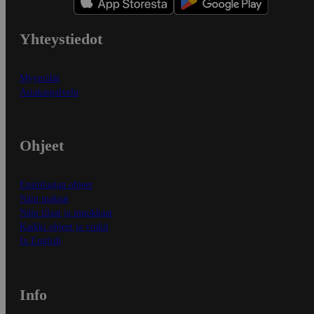
Yhteystiedot
Myymälät
Asiakaspalvelu
Ohjeet
Ensitilaajan ohjeet
Näin maksat
Näin tilaat ja muokkaat
Kaikki ohjeet ja vinkit
In English
Info