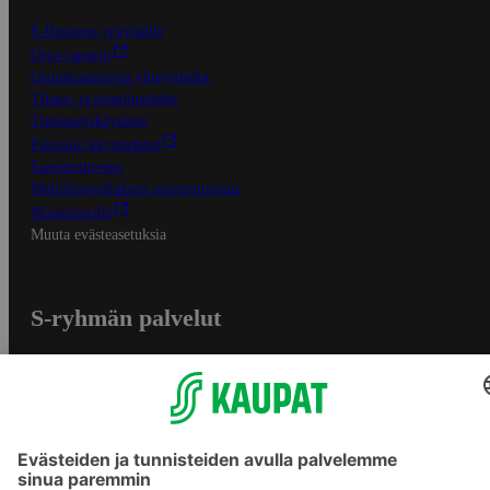
S-Business yrityksille
Oiva-raportit
Osuuskauppojen yhteystiedot
Tilaus- ja toimitusehdot
Tietosuojakäytäntö
Palvelun käyttöehdot
Saavutettavuus
Mobiilisovelluksen saavutettavuus
Mainostajalle
Muuta evästeasetuksia
S-ryhmän palvelut
S-ryhmä
Asiakasomistajuus
Yhteishyvä Ruoka -sovellus
S-ostoslista -sovellus
Prisma.fi