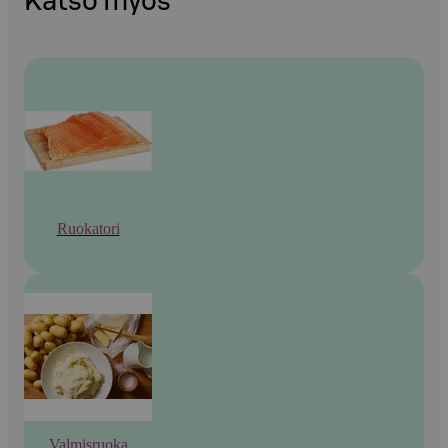
Katso myös
Ruokatori
Valmisruoka