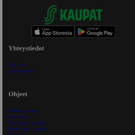
Yhteystiedot
Myymälät
Asiakaspalvelu
Ohjeet
Ensitilaajan ohjeet
Näin maksat
Näin tilaat ja muokkaat
Kaikki ohjeet ja vinkit
In English