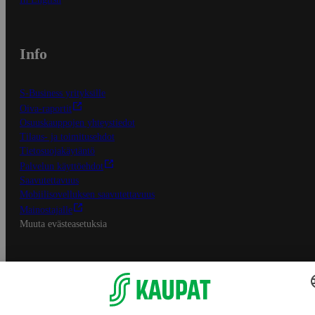
Info
S-Business yrityksille
Oiva-raportit
Osuuskauppojen yhteystiedot
Tilaus- ja toimitusehdot
Tietosuojakäytäntö
Palvelun käyttöehdot
Saavutettavuus
Mobiilisovelluksen saavutettavuus
Mainostajalle
Muuta evästeasetuksia
S-ryhmän palvelut