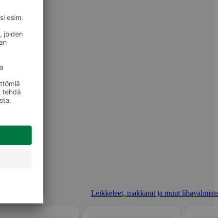
Leikkeleet, makkarat ja muut lihavalmiste