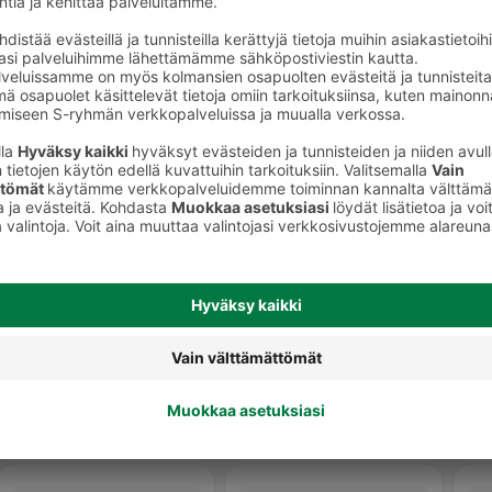
Leikkeleet, makkarat ja muut
lihavalmisteet