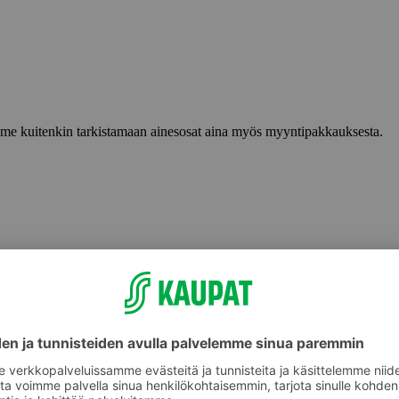
lemme kuitenkin tarkistamaan ainesosat aina myös myyntipakkauksesta.