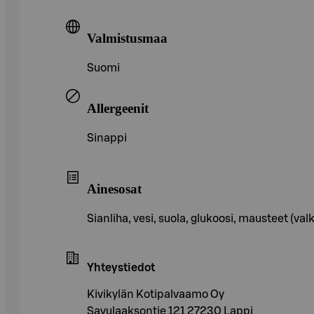
Valmistusmaa
Suomi
Allergeenit
Sinappi
Ainesosat
Sianliha, vesi, suola, glukoosi, mausteet (
Yhteystiedot
Kivikylän Kotipalvaamo Oy
Savulaaksontie 121 27230 Lappi