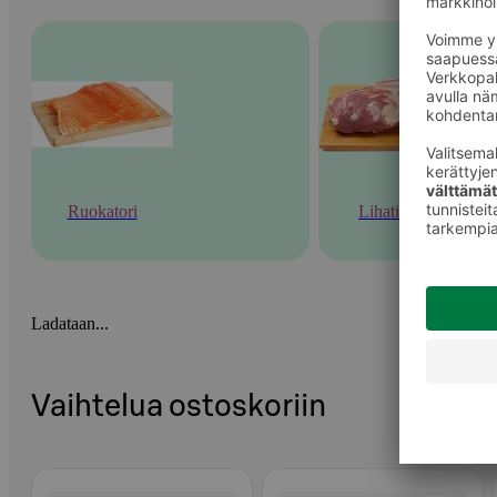
Ruokatori
Lihatiski
Ladataan...
Vaihtelua ostoskoriin
Ohita listaus