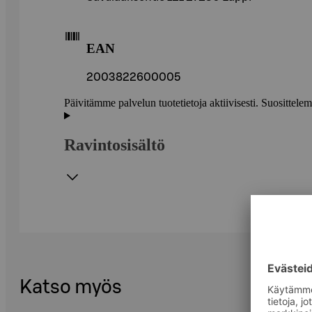
EAN
2003822600005
Päivitämme palvelun tuotetietoja aktiivisesti. Suositte
Ravintosisältö
Katso myös