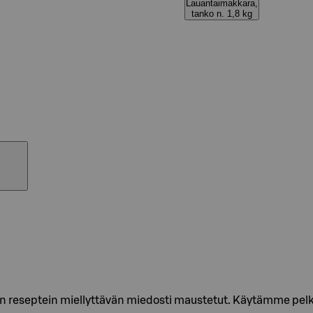
Lauantaimakkara,
tanko n. 1,8 kg
sin reseptein miellyttävän miedosti maustetut. Käytämme pel