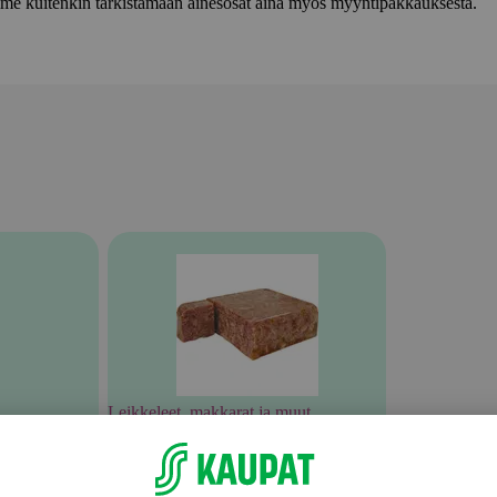
lemme kuitenkin tarkistamaan ainesosat aina myös myyntipakkauksesta.
Leikkeleet, makkarat ja muut
lihavalmisteet