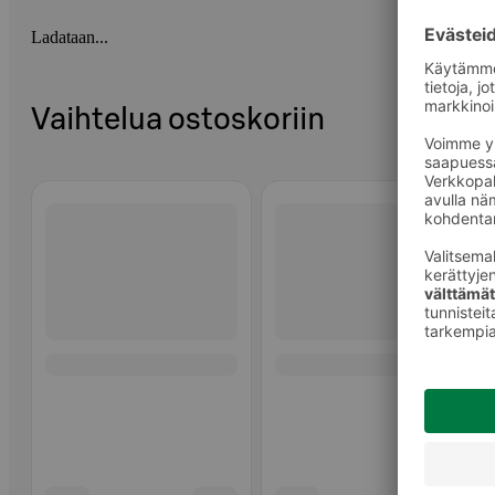
Ladataan...
Vaihtelua ostoskoriin
Ohita listaus