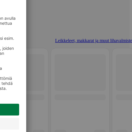
Leikkeleet, makkarat ja muut lihavalmiste