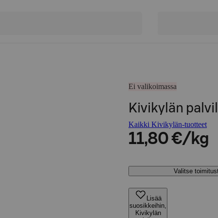
Ei valikoimassa
Kivikylän palvi
Kaikki Kivikylän-tuotteet
11,80 €/kg
Valitse toimitu
Lisää
suosikkeihin,
Kivikylän