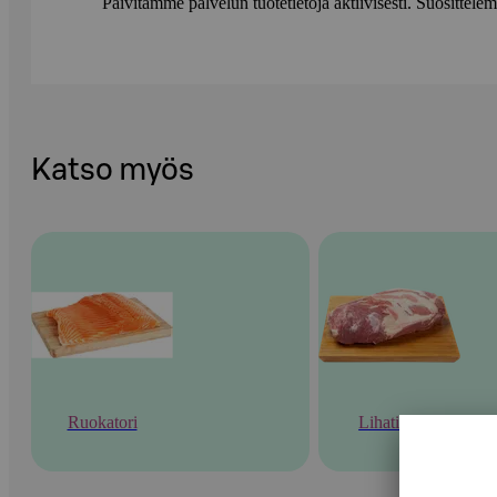
Päivitämme palvelun tuotetietoja aktiivisesti. Suositte
Katso myös
Ruokatori
Lihatiski