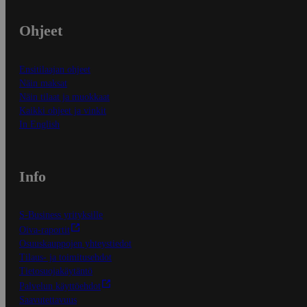
Ohjeet
Ensitilaajan ohjeet
Näin maksat
Näin tilaat ja muokkaat
Kaikki ohjeet ja vinkit
In English
Info
S-Business yrityksille
Oiva-raportit
Osuuskauppojen yhteystiedot
Tilaus- ja toimitusehdot
Tietosuojakäytäntö
Palvelun käyttöehdot
Saavutettavuus