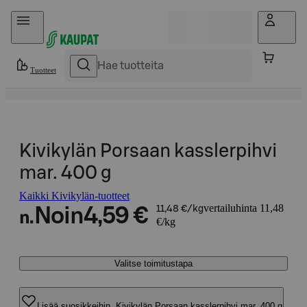
Hyppää sisältöön
Tuotteet
Kivikylän Porsaan kasslerpihvi
mar. 400 g
Kaikki Kivikylän-tuotteet
vertailuhinta 11,48
Noin
4,59 €
11,48 €/kg
n.
€/kg
Valitse toimitustapa
Lisää suosikkeihin, Kivikylän Porsaan kasslerpihvi mar. 400 g