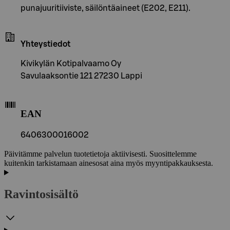
punajuuritiiviste, säilöntäaineet (E202, E211).
Yhteystiedot
Kivikylän Kotipalvaamo Oy
Savulaaksontie 121 27230 Lappi
EAN
6406300016002
Päivitämme palvelun tuotetietoja aktiivisesti. Suosittelemme
kuitenkin tarkistamaan ainesosat aina myös myyntipakkauksesta.
Ravintosisältö