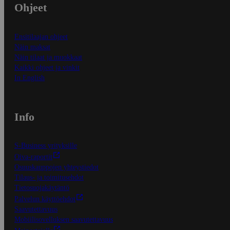
Ohjeet
Ensitilaajan ohjeet
Näin maksat
Näin tilaat ja muokkaat
Kaikki ohjeet ja vinkit
In English
Info
S-Business yrityksille
Oiva-raportit
Osuuskauppojen yhteystiedot
Tilaus- ja toimitusehdot
Tietosuojakäytäntö
Palvelun käyttöehdot
Saavutettavuus
Mobiilisovelluksen saavutettavuus