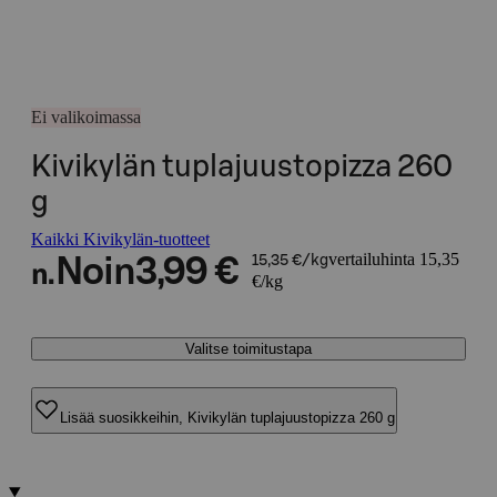
Ei valikoimassa
Kivikylän tuplajuustopizza 260
g
Kaikki Kivikylän-tuotteet
vertailuhinta 15,35
Noin
3,99 €
15,35 €/kg
n.
€/kg
Valitse toimitustapa
Lisää suosikkeihin, Kivikylän tuplajuustopizza 260 g