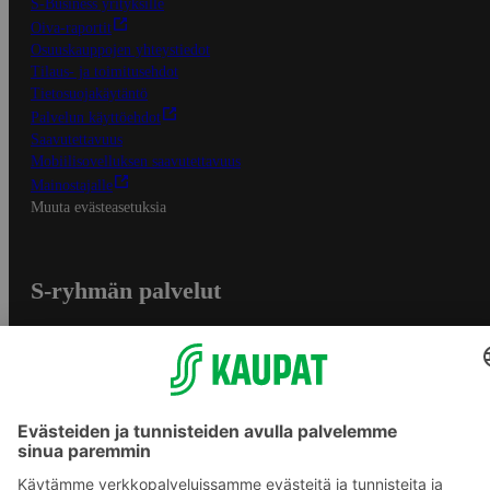
S-Business yrityksille
Oiva-raportit
Osuuskauppojen yhteystiedot
Tilaus- ja toimitusehdot
Tietosuojakäytäntö
Palvelun käyttöehdot
Saavutettavuus
Mobiilisovelluksen saavutettavuus
Mainostajalle
Muuta evästeasetuksia
S-ryhmän palvelut
S-ryhmä
Asiakasomistajuus
Yhteishyvä Ruoka -sovellus
S-ostoslista -sovellus
Prisma.fi
Sokos.fi