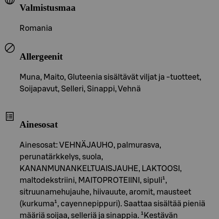
Valmistusmaa
Romania
Allergeenit
Muna, Maito, Gluteenia sisältävät viljat ja -tuotteet,
Soijapavut, Selleri, Sinappi, Vehnä
Ainesosat
Ainesosat: VEHNÄJAUHO, palmurasva,
perunatärkkelys, suola,
KANANMUNANKELTUAISJAUHE, LAKTOOSI,
maltodekstriini, MAITOPROTEIINI, sipuli¹,
sitruunamehujauhe, hiivauute, aromit, mausteet
(kurkuma¹, cayennepippuri). Saattaa sisältää pieniä
määriä soijaa, selleriä ja sinappia. ¹Kestävän