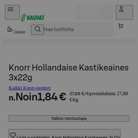
Hyppää sisältöön
Tuotteet
Knorr Hollandaise Kastikeaines
3x22g
Kaikki Knorr-tuotteet
vertailuhinta 27,88
Noin
1,84 €
27,88 €/kg
n.
€/kg
Valitse toimitustapa
Lisää suosikkeihin, Knorr Hollandaise Kastikeaines 3x22g