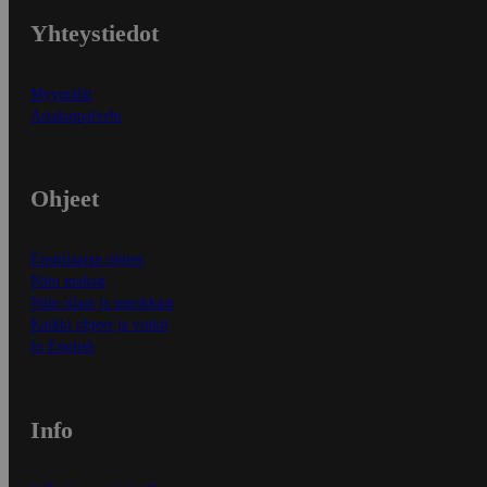
Yhteystiedot
Myymälät
Asiakaspalvelu
Ohjeet
Ensitilaajan ohjeet
Näin maksat
Näin tilaat ja muokkaat
Kaikki ohjeet ja vinkit
In English
Info