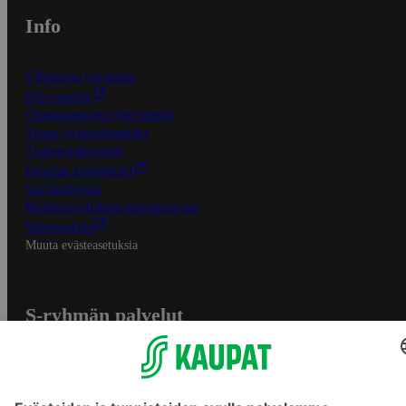
Info
S-Business yrityksille
Oiva-raportit
Osuuskauppojen yhteystiedot
Tilaus- ja toimitusehdot
Tietosuojakäytäntö
Palvelun käyttöehdot
Saavutettavuus
Mobiilisovelluksen saavutettavuus
Mainostajalle
Muuta evästeasetuksia
S-ryhmän palvelut
S-ryhmä
Asiakasomistajuus