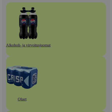
Alkoholi- ja virvoitusjuomat
Oluet