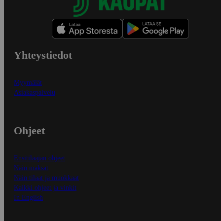
Yhteystiedot
Myymälät
Asiakaspalvelu
Ohjeet
Ensitilaajan ohjeet
Näin maksat
Näin tilaat ja muokkaat
Kaikki ohjeet ja vinkit
In English