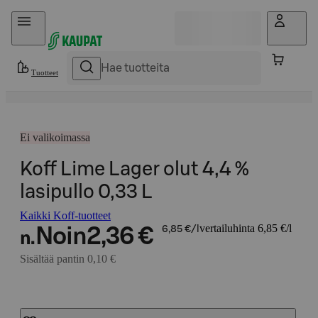
Hyppää sisältöön
Tuotteet
Ei valikoimassa
Koff Lime Lager olut 4,4 %
lasipullo 0,33 L
Kaikki Koff-tuotteet
vertailuhinta 6,85 €/l
Noin
2,36 €
6,85 €/l
n.
Sisältää pantin 0,10 €