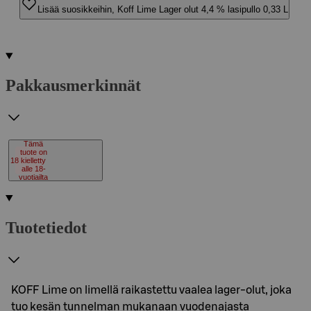
Lisää suosikkeihin, Koff Lime Lager olut 4,4 % lasipullo 0,33 L
Pakkausmerkinnät
Tämä
tuote on
18
kielletty
alle 18-
vuotiailta
Tuotetiedot
KOFF Lime on limellä raikastettu vaalea lager-olut, joka
tuo kesän tunnelman mukanaan vuodenajasta