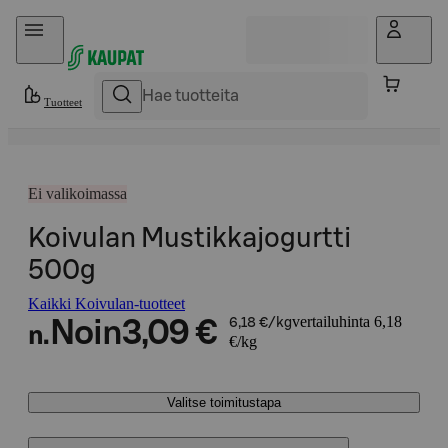
Hyppää sisältöön
Tuotteet
Ei valikoimassa
Koivulan Mustikkajogurtti
500g
Kaikki Koivulan-tuotteet
vertailuhinta 6,18
Noin
3,09 €
6,18 €/kg
n.
€/kg
Valitse toimitustapa