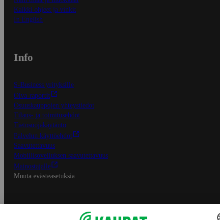
Kaikki ohjeet ja vinkit
In English
Info
S-Business yrityksille
Oiva-raportit
Osuuskauppojen yhteystiedot
Tilaus- ja toimitusehdot
Tietosuojakäytäntö
Palvelun käyttöehdot
Saavutettavuus
Mobiilisovelluksen saavutettavuus
Mainostajalle
Muuta evästeasetuksia
S-ryhmän palvelut