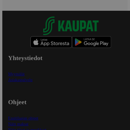
Yhteystiedot
Myymälät
Asiakaspalvelu
Ohjeet
Ensitilaajan ohjeet
Näin maksat
Näin tilaat ja muokkaat