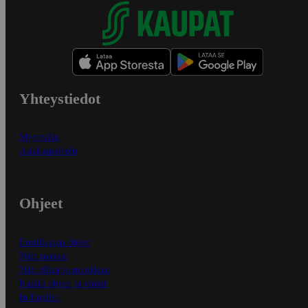
Yhteystiedot
Myymälät
Asiakaspalvelu
Ohjeet
Ensitilaajan ohjeet
Näin maksat
Näin tilaat ja muokkaat
Kaikki ohjeet ja vinkit
In English