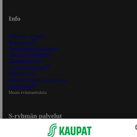
Info
S-Business yrityksille
Oiva-raportit
Osuuskauppojen yhteystiedot
Tilaus- ja toimitusehdot
Tietosuojakäytäntö
Palvelun käyttöehdot
Saavutettavuus
Mobiilisovelluksen saavutettavuus
Mainostajalle
Muuta evästeasetuksia
S-ryhmän palvelut
S-ryhmä