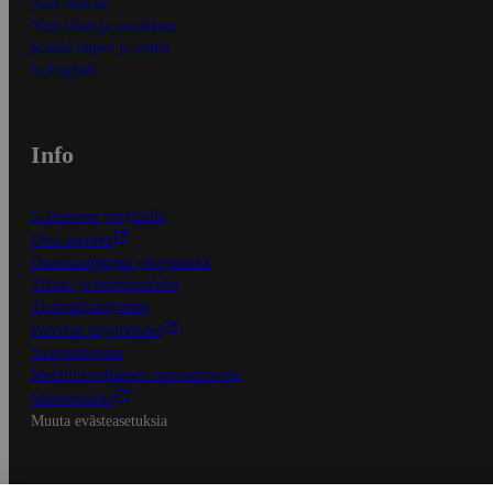
Näin maksat
Näin tilaat ja muokkaat
Kaikki ohjeet ja vinkit
In English
Info
S-Business yrityksille
Oiva-raportit
Osuuskauppojen yhteystiedot
Tilaus- ja toimitusehdot
Tietosuojakäytäntö
Palvelun käyttöehdot
Saavutettavuus
Mobiilisovelluksen saavutettavuus
Mainostajalle
Muuta evästeasetuksia