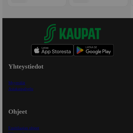
Yhteystiedot
Myymälät
Asiakaspalvelu
Ohjeet
Ensitilaajan ohjeet