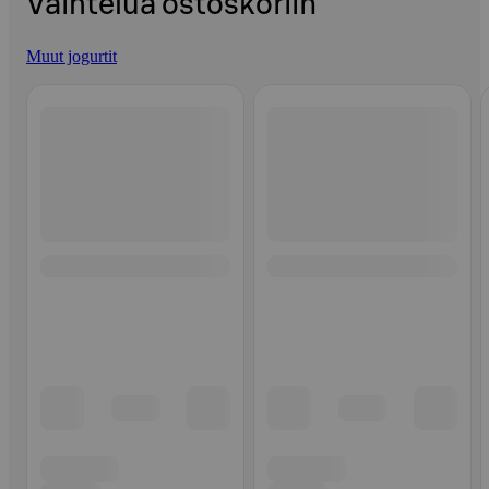
Vaihtelua ostoskoriin
Muut jogurtit
Ohita listaus