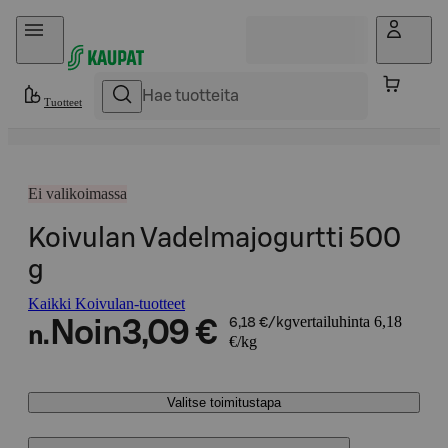
Hyppää sisältöön
Tuotteet
Ei valikoimassa
Koivulan Vadelmajogurtti 500
g
Kaikki Koivulan-tuotteet
vertailuhinta 6,18
Noin
3,09 €
6,18 €/kg
n.
€/kg
Valitse toimitustapa