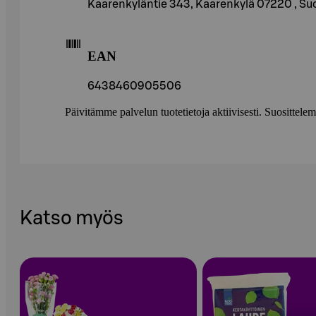
Kaarenkyläntie 343, Kaarenkylä 07220 , Su
EAN
6438460905506
Päivitämme palvelun tuotetietoja aktiivisesti. Suositte
Katso myös