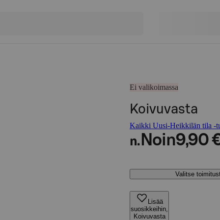
Ei valikoimassa
Koivuvasta
Kaikki Uusi-Heikkilän tila -t
Noin
9,90 
n.
Valitse toimitu
Lisää
suosikkeihin,
Koivuvasta