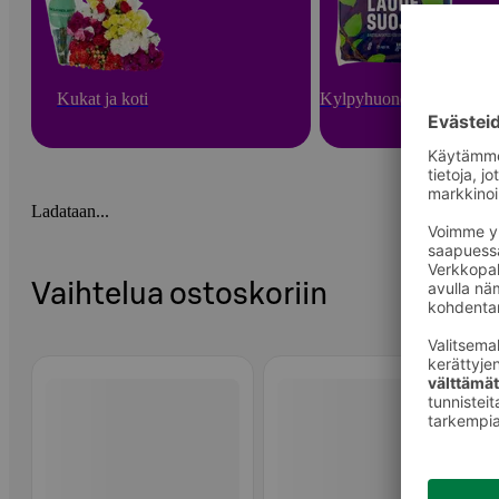
Kukat ja koti
Kylpyhuone ja sauna
Ladataan...
Vaihtelua ostoskoriin
Ohita listaus