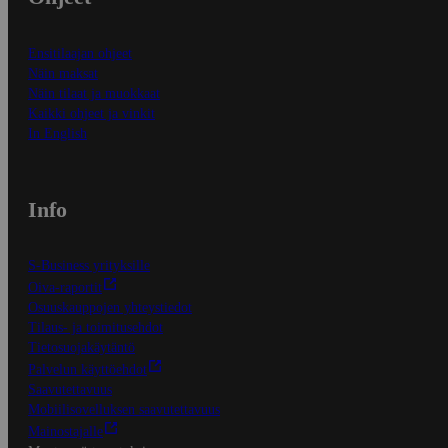
Ensitilaajan ohjeet
Näin maksat
Näin tilaat ja muokkaat
Kaikki ohjeet ja vinkit
In English
Info
S-Business yrityksille
Oiva-raportit
Osuuskauppojen yhteystiedot
Tilaus- ja toimitusehdot
Tietosuojakäytäntö
Palvelun käyttöehdot
Saavutettavuus
Mobiilisovelluksen saavutettavuus
Mainostajalle