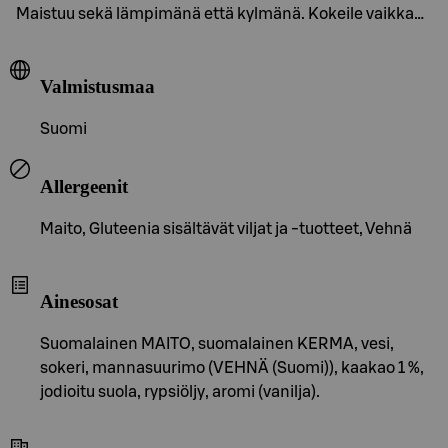
Maistuu sekä lämpimänä että kylmänä. Kokeile vaikka…
Valmistusmaa
Suomi
Allergeenit
Maito, Gluteenia sisältävät viljat ja -tuotteet, Vehnä
Ainesosat
Suomalainen MAITO, suomalainen KERMA, vesi,
sokeri, mannasuurimo (VEHNÄ (Suomi)), kaakao 1 %,
jodioitu suola, rypsiöljy, aromi (vanilja).