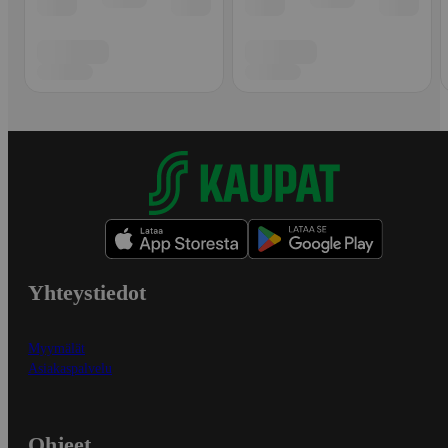
Yhteystiedot
Myymälät
Asiakaspalvelu
Ohjeet