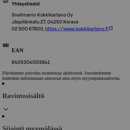
Yhteystiedot
Snellmanin Kokkikartano Oy
Jäspilänkatu 27, 04250 Kerava
02 900 67800,
https://www.kokkikartano.fi
EAN
6405304003841
Päivitämme palvelun tuotetietoja aktiivisesti. Suosittelemme
kuitenkin tarkistamaan ainesosat aina myös myyntipakkauksesta.
Ravintosisältö
Sijainti myymälässä