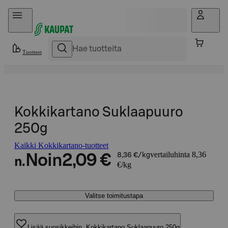
Hyppää sisältöön
Tuotteet
Kokkikartano Suklaapuuro
250g
Kaikki Kokkikartano-tuotteet
vertailuhinta 8,36
Noin
2,09 €
8,36 €/kg
n.
€/kg
Valitse toimitustapa
Lisää suosikkeihin, Kokkikartano Suklaapuuro 250g