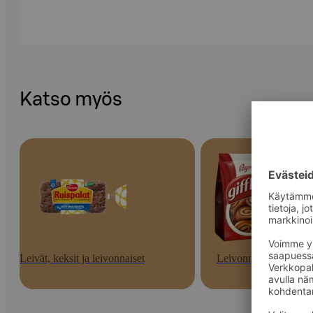
Katso myös
Leivät, keksit ja leivonnaiset
Leivonnaiset