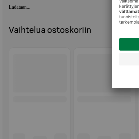
Ladataan...
Vaihtelua ostoskoriin
Ohita listaus