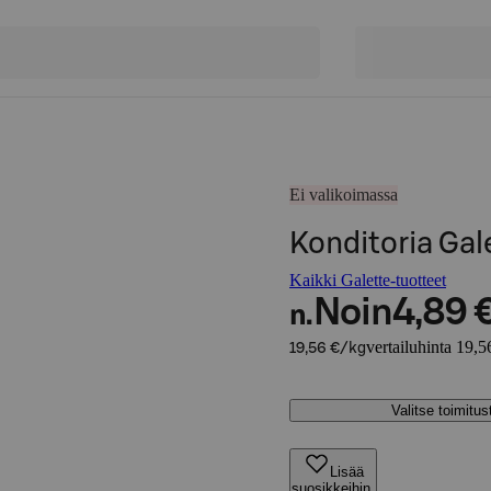
Ei valikoimassa
Konditoria Gale
Kaikki Galette-tuotteet
Noin
4,89 
n.
vertailuhinta 19,5
19,56 €/kg
Valitse toimitu
Lisää
suosikkeihin,