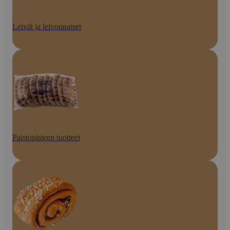
Leivät ja leivonnaiset
Paistopisteen tuotteet