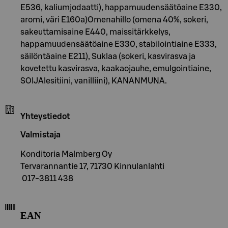
E536, kaliumjodaatti), happamuudensäätöaine E330,
aromi, väri E160a)Omenahillo (omena 40%, sokeri,
sakeuttamisaine E440, maissitärkkelys,
happamuudensäätöaine E330, stabilointiaine E333,
säilöntäaine E211), Suklaa (sokeri, kasvirasva ja
kovetettu kasvirasva, kaakaojauhe, emulgointiaine,
SOIJAlesitiini, vanilliini), KANANMUNA.
Yhteystiedot
Valmistaja
Konditoria Malmberg Oy
Tervarannantie 17, 71730 Kinnulanlahti
017-3811 438
EAN