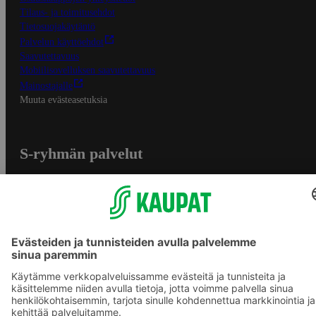
Tilaus- ja toimitusehdot
Tietosuojakäytäntö
Palvelun käyttöehdot
Saavutettavuus
Mobiilisovelluksen saavutettavuus
Mainostajalle
Muuta evästeasetuksia
S-ryhmän palvelut
S-ryhmä
Asiakasomistajuus
Yhteishyvä Ruoka -sovellus
S-ostoslista -sovellus
Prisma.fi
Sokos.fi
S-Pankki
Yhteishyvä