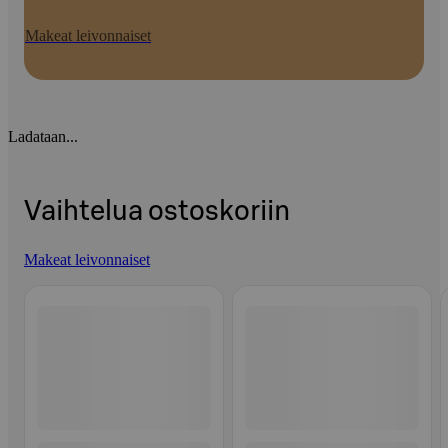
Makeat leivonnaiset
Ladataan...
Vaihtelua ostoskoriin
Makeat leivonnaiset
Ohita listaus