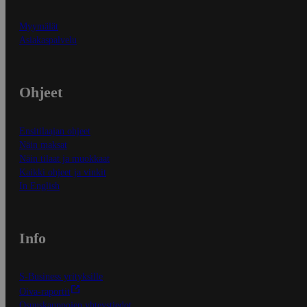
Myymälät
Asiakaspalvelu
Ohjeet
Ensitilaajan ohjeet
Näin maksat
Näin tilaat ja muokkaat
Kaikki ohjeet ja vinkit
In English
Info
S-Business yrityksille
Oiva-raportit
Osuuskauppojen yhteystiedot