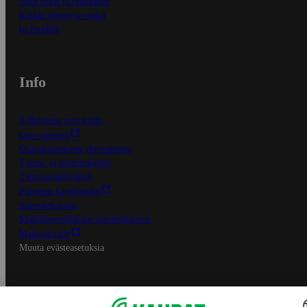
Näin tilaat ja muokkaat
Kaikki ohjeet ja vinkit
In English
Info
S-Business yrityksille
Oiva-raportit
Osuuskauppojen yhteystiedot
Tilaus- ja toimitusehdot
Tietosuojakäytäntö
Palvelun käyttöehdot
Saavutettavuus
Mobiilisovelluksen saavutettavuus
Mainostajalle
Muuta evästeasetuksia
S-ryhmän palvelut