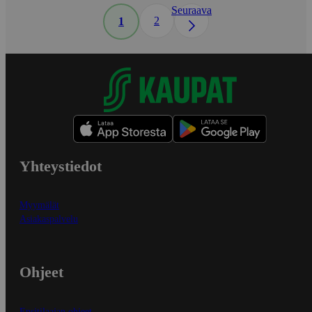
Seuraava
2
1
Yhteystiedot
Myymälät
Asiakaspalvelu
Ohjeet
Ensitilaajan ohjeet