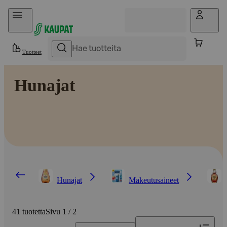
Hyppää sisältöön
Tuotteet
Hunajat
Hunajat
Makeutusaineet
41 tuotetta
Sivu 1 / 2