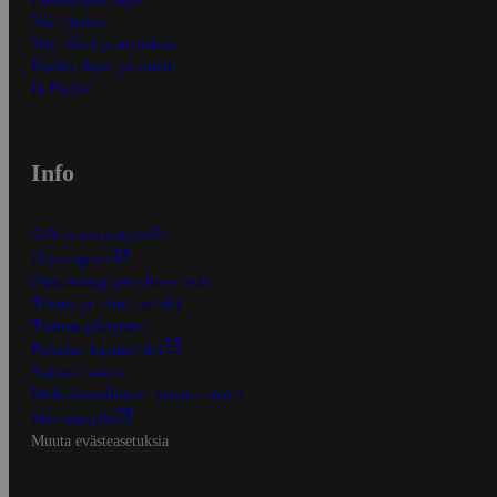
Näin maksat
Näin tilaat ja muokkaat
Kaikki ohjeet ja vinkit
In English
Info
S-Business yrityksille
Oiva-raportit
Osuuskauppojen yhteystiedot
Tilaus- ja toimitusehdot
Tietosuojakäytäntö
Palvelun käyttöehdot
Saavutettavuus
Mobiilisovelluksen saavutettavuus
Mainostajalle
Muuta evästeasetuksia