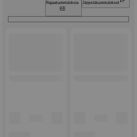
Rajaa
tuotetuloksia
Järjestä
tuotetulokset