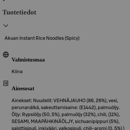
Tuotetiedot
Akuan Instant Rice Noodles (Spicy)
Valmistusmaa
Kiina
Ainesosat
Ainekset: Nuudelit: VEHNÄJAUHO (86, 26%), vesi,
perunanälkä, sakeuttamisaine: (E1442), palmuöljy.
Öljy: Rypsiöljy (50, 5%), palmuöljy (32%), chili, (11%),
SESAMI, MAAPÄHKINÄÖLJY, sichuanipippuri (5%),
salottisipuli, inkivääri, valkosipuli, chili-aromi (0, 5%) )