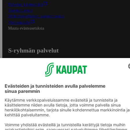
Palvelun käyttöehdot
Saavutettavuus
Mobiilisovelluksen saavutettavuus
Mainostajalle
Muuta evästeasetuksia
S-ryhmän palvelut
S-ryhmä
Asiakasomistajuus
Yhteishyvä Ruoka -sovellus
S-ostoslista -sovellus
Prisma.fi
Sokos.fi
S-Pankki
Yhteishyvä
Sokos Hotels
Raflaamo