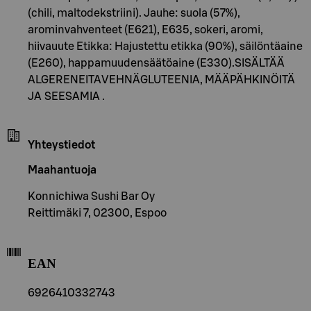
(chili, maltodekstriini). Jauhe: suola (57%),
arominvahventeet (E621), E635, sokeri, aromi,
hiivauute Etikka: Hajustettu etikka (90%), säilöntäaine
(E260), happamuudensäätöaine (E330).SISÄLTÄÄ
ALGERENEITAVEHNÄGLUTEENIA, MÄÄPÄHKINÖITÄ
JA SEESAMIA .
Yhteystiedot
Maahantuoja
Konnichiwa Sushi Bar Oy
Reittimäki 7, 02300, Espoo
EAN
6926410332743