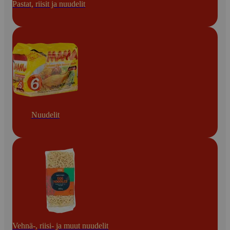
Pastat, riisit ja nuudelit
Nuudelit
Vehnä-, riisi- ja muut nuudelit