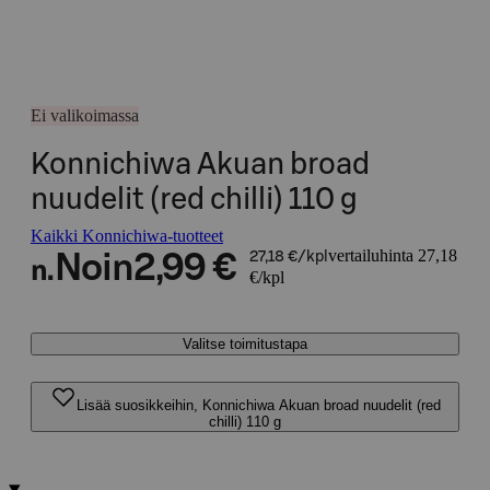
Ei valikoimassa
Konnichiwa Akuan broad
nuudelit (red chilli) 110 g
Kaikki Konnichiwa-tuotteet
vertailuhinta 27,18
Noin
2,99 €
27,18 €/kpl
n.
€/kpl
Valitse toimitustapa
Lisää suosikkeihin, Konnichiwa Akuan broad nuudelit (red
chilli) 110 g