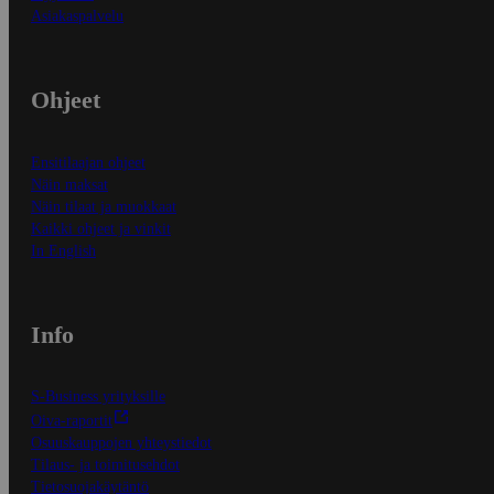
Asiakaspalvelu
Ohjeet
Ensitilaajan ohjeet
Näin maksat
Näin tilaat ja muokkaat
Kaikki ohjeet ja vinkit
In English
Info
S-Business yrityksille
Oiva-raportit
Osuuskauppojen yhteystiedot
Tilaus- ja toimitusehdot
Tietosuojakäytäntö