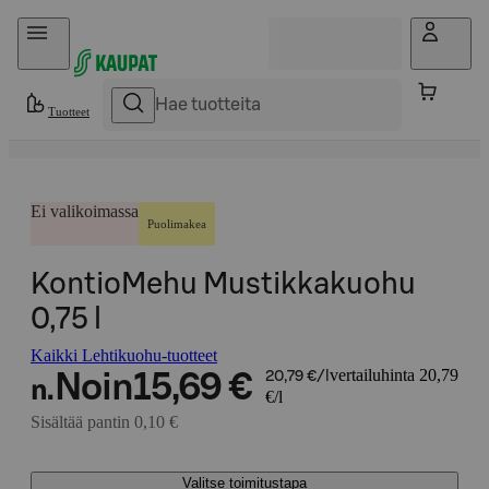
Hyppää sisältöön
Tuotteet
Ei valikoimassa
Puolimakea
KontioMehu Mustikkakuohu
0,75 l
Kaikki Lehtikuohu-tuotteet
vertailuhinta 20,79
Noin
15,69 €
20,79 €/l
n.
€/l
Sisältää pantin 0,10 €
Valitse toimitustapa