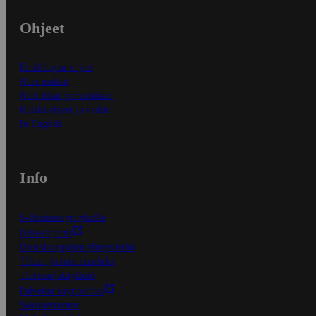
Ohjeet
Ensitilaajan ohjeet
Näin maksat
Näin tilaat ja muokkaat
Kaikki ohjeet ja vinkit
In English
Info
S-Business yrityksille
Oiva-raportit
Osuuskauppojen yhteystiedot
Tilaus- ja toimitusehdot
Tietosuojakäytäntö
Palvelun käyttöehdot
Saavutettavuus