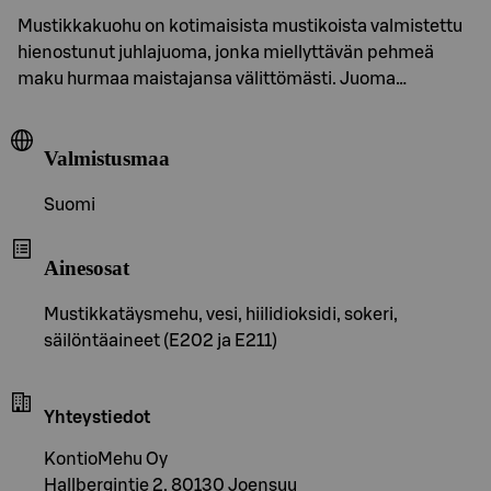
Mustikkakuohu on kotimaisista mustikoista valmistettu
hienostunut juhlajuoma, jonka miellyttävän pehmeä
maku hurmaa maistajansa välittömästi. Juoma…
Valmistusmaa
Suomi
Ainesosat
Mustikkatäysmehu, vesi, hiilidioksidi, sokeri,
säilöntäaineet (E202 ja E211)
Yhteystiedot
KontioMehu Oy
Hallbergintie 2, 80130 Joensuu