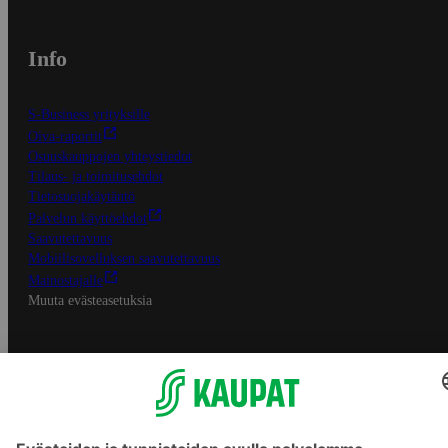
Info
S-Business yrityksille
Oiva-raportit
Osuuskauppojen yhteystiedot
Tilaus- ja toimitusehdot
Tietosuojakäytäntö
Palvelun käyttöehdot
Saavutettavuus
Mobiilisovelluksen saavutettavuus
Mainostajalle
Muuta evästeasetuksia
S-ryhmän palvelut
S-ryhmä