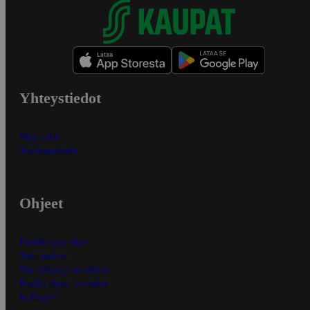
Yhteystiedot
Myymälät
Asiakaspalvelu
Ohjeet
Ensitilaajan ohjeet
Näin maksat
Näin tilaat ja muokkaat
Kaikki ohjeet ja vinkit
In English