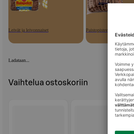
Leivät ja leivonnaiset
Paistopisteen tuotteet
Ladataan...
Vaihtelua ostoskoriin
Ohita listaus