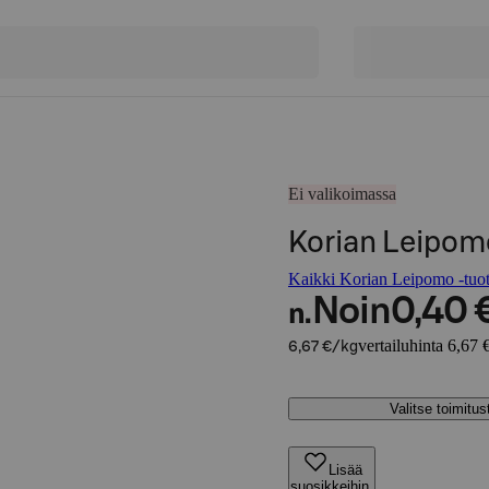
Ei valikoimassa
Korian Leipomo
Kaikki Korian Leipomo -tuot
Noin
0,40 
n.
vertailuhinta 6,67 
6,67 €/kg
Valitse toimitu
Lisää
suosikkeihin,