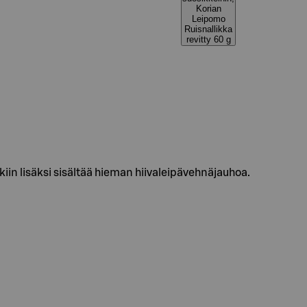
Korian
Leipomo
Ruisnallikka
revitty 60 g
rukiin lisäksi sisältää hieman hiivaleipävehnäjauhoa.