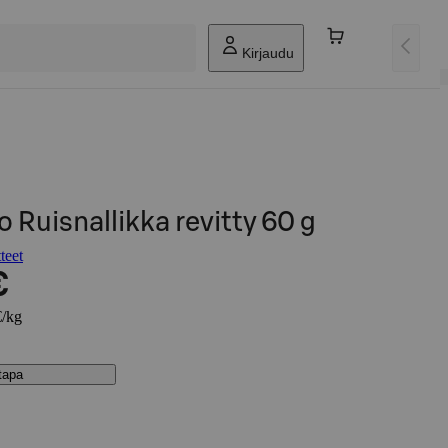
Kirjaudu
 Ruisnallikka revitty 60 g
teet
€
€/kg
stapa