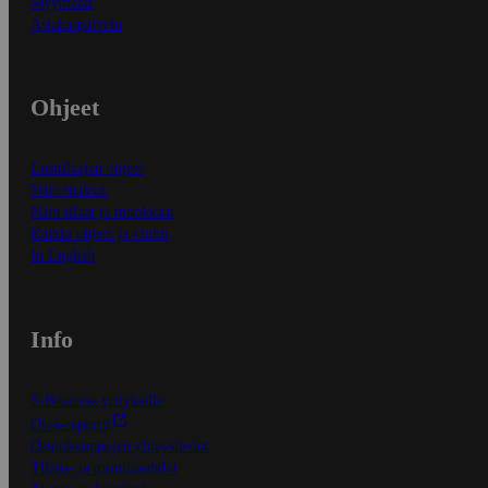
Myymälät
Asiakaspalvelu
Ohjeet
Ensitilaajan ohjeet
Näin maksat
Näin tilaat ja muokkaat
Kaikki ohjeet ja vinkit
In English
Info
S-Business yrityksille
Oiva-raportit
Osuuskauppojen yhteystiedot
Tilaus- ja toimitusehdot