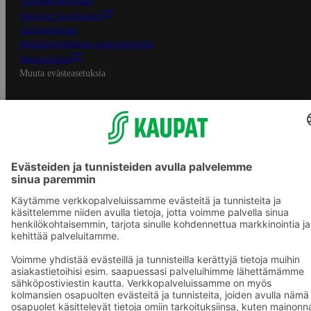
Tietosuojakäytäntö
Palvelun käyttöehdot
Saavutettavuus
Mobiilisovelluksen saavutettavuus
Mainostajalle
Muuta evästeasetuksia
S-ryhmän palvelut
S-ryhmä
Asiakasomistajuus
Yhteishyvä Ruoka -sovellus
S-ostoslista -sovellus
Prisma.fi
Sokos.fi
S-Pankki
Yhteishyvä
Sokos Hotels
Raflaamo