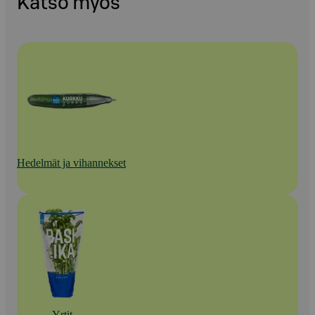
Katso myös
Hedelmät ja vihannekset
Yrtit