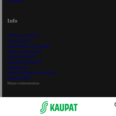
In English
Info
S-Business yrityksille
Oiva-raportit
Osuuskauppojen yhteystiedot
Tilaus- ja toimitusehdot
Tietosuojakäytäntö
Palvelun käyttöehdot
Saavutettavuus
Mobiilisovelluksen saavutettavuus
Mainostajalle
Muuta evästeasetuksia
S-ryhmän palvelut