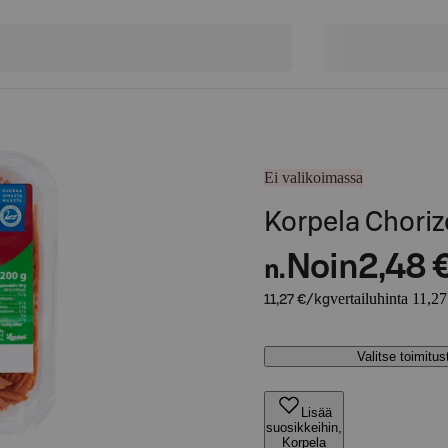
Ei valikoimassa
Korpela Choriz
Noin
2,48 
n.
vertailuhinta 11,27
11,27 €/kg
Valitse toimitu
Lisää
suosikkeihin,
Korpela