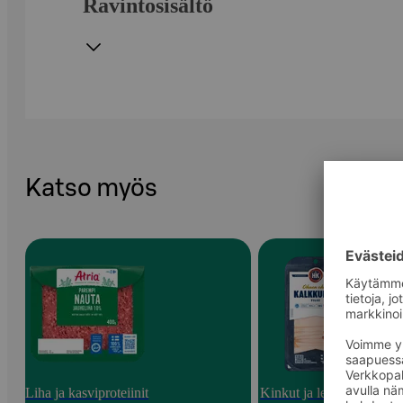
Ravintosisältö
Katso myös
Liha ja kasviproteiinit
Kinkut ja leikkeleet