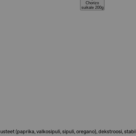
Chorizo
suikale 200g
austeet (paprika, valkosipuli, sipuli, oregano), dekstroosi, st