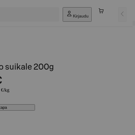
Kirjaudu
o suikale 200g
€
 €/kg
stapa