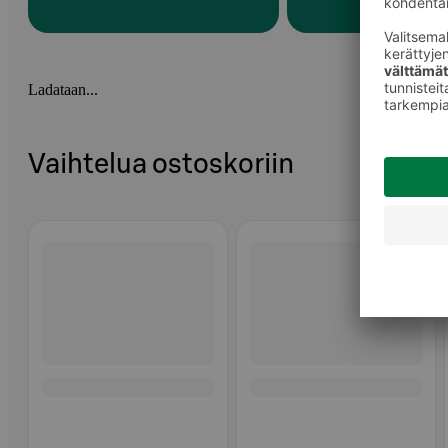
Ladataan...
Vaihtelua ostoskoriin
Ohita listaus