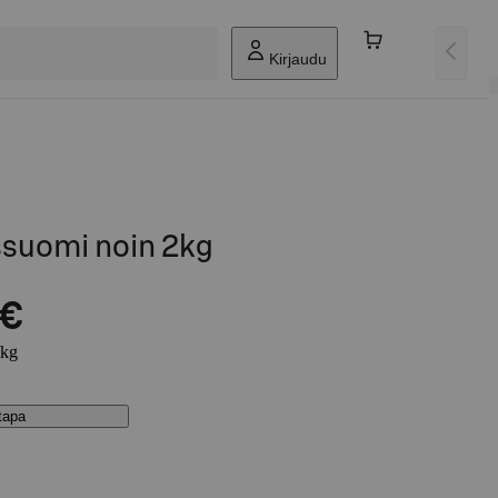
Kirjaudu
ssuomi noin 2kg
 €
/kg
stapa