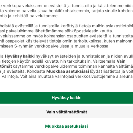
Leikkeleet, makkarat ja muut
lihavalmisteet