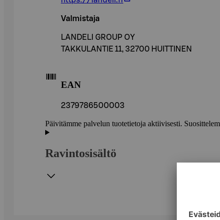
Valmistaja
LANDELI GROUP OY
TAKKULANTIE 11, 32700 HUITTINEN
EAN
2379786500003
Päivitämme palvelun tuotetietoja aktiivisesti. Suositte
Ravintosisältö