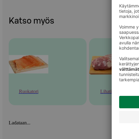
Katso myös
Ruokatori
Lihatiski
Ladataan...