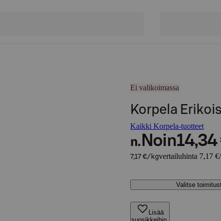
Ei valikoimassa
Korpela Erikoi
Kaikki Korpela-tuotteet
Noin
14,34
n.
vertailuhinta 7,17 €
7,17 €/kg
Valitse toimitu
Lisää
suosikkeihin,