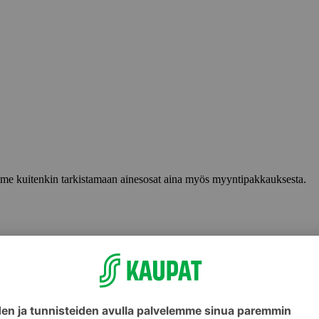
lemme kuitenkin tarkistamaan ainesosat aina myös myyntipakkauksesta.