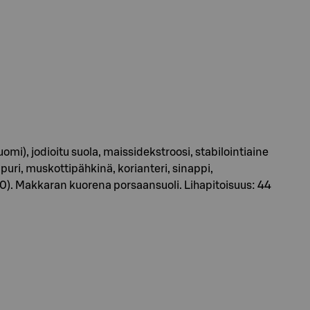
mi), jodioitu suola, maissidekstroosi, stabilointiaine
uri, muskottipähkinä, korianteri, sinappi,
50). Makkaran kuorena porsaansuoli. Lihapitoisuus: 44