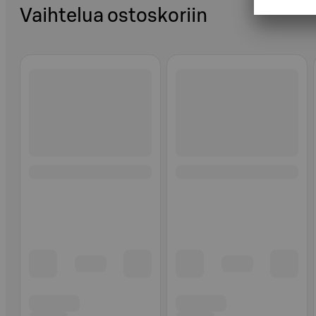
Vaihtelua ostoskoriin
Ohita listaus