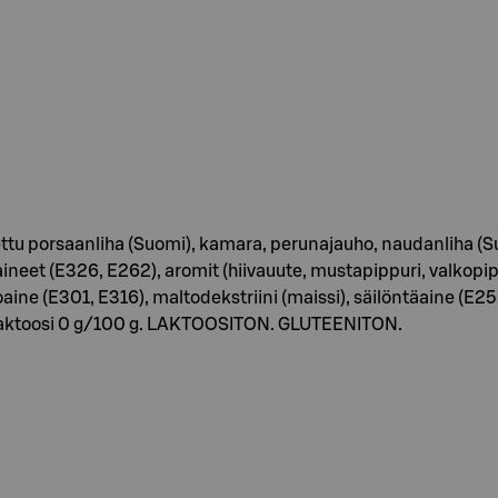
tettu porsaanliha (Suomi), kamara, perunajauho, naudanliha (Suo
eet (E326, E262), aromit (hiivauute, mustapippuri, valkopipp
aine (E301, E316), maltodekstriini (maissi), säilöntäaine (E2
 %. Laktoosi 0 g/100 g. LAKTOOSITON. GLUTEENITON.