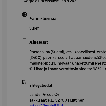
Korpela Erikoissuomi noin 2kg
Valmistusmaa
Suomi
Ainesosat
Porsaanliha (Suomi), vesi, koneellisesti ero
(E450), paprika, suola, happamuudensäätöain
maustepippuri, inkivääri), hapettumisenesto
%. Lihaa ja lihaan verrattavia aineita: 68
Yhteystiedot
Landeli Group Oy
Takkulantie 11, 32700 Huittinen
https://landeli.fi