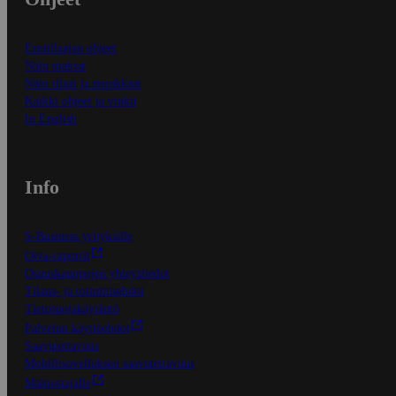
Ensitilaajan ohjeet
Näin maksat
Näin tilaat ja muokkaat
Kaikki ohjeet ja vinkit
In English
Info
S-Business yrityksille
Oiva-raportit
Osuuskauppojen yhteystiedot
Tilaus- ja toimitusehdot
Tietosuojakäytäntö
Palvelun käyttöehdot
Saavutettavuus
Mobiilisovelluksen saavutettavuus
Mainostajalle