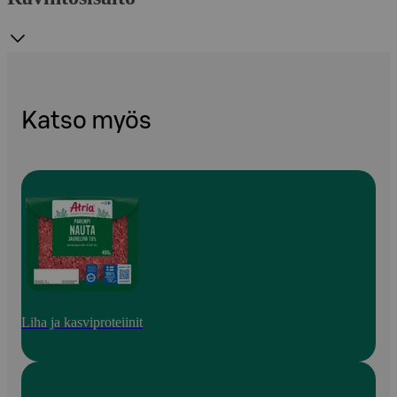
Katso myös
Liha ja kasviproteiinit