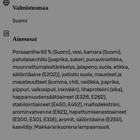
Valmistusmaa
Suomi
Ainesosat
Porsaanliha 63 % (Suomi), vesi, kamara (Suomi),
paholaisenhillo [paprika, sokeri, punaviinietikka,
muunnettumaissitärkkelys, jalapeno, suola, etikka,
säilöntäaine (E202)], jodioitu suola, mausteet ja
mausteuutteet (kumina, chili, neilikka, paprika,
pippuri, valkosipuli, inkivääri), lihaproteiini (sika),
happamuudensäätöaineet (E326, E262),
stabilointiaineet (E450, E452), maltodekstriini,
arominvahvenne (E621), hapettumisenestoaineet
(E300, E301, E316), aromit, säilöntäaine (E250),
kasviöljy. Makkarankuorena lampaansuoli.