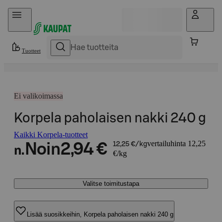
Hyppää sisältöön
Tuotteet
Ei valikoimassa
Korpela paholaisen nakki 240 g
Kaikki Korpela-tuotteet
vertailuhinta 12,25
Noin
2,94 €
12,25 €/kg
n.
€/kg
Valitse toimitustapa
Lisää suosikkeihin, Korpela paholaisen nakki 240 g