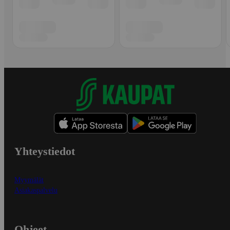
Yhteystiedot
Myymälät
Asiakaspalvelu
Ohjeet