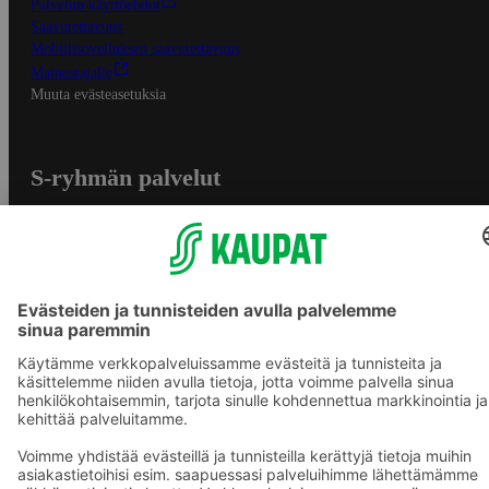
Palvelun käyttöehdot
Saavutettavuus
Mobiilisovelluksen saavutettavuus
Mainostajalle
Muuta evästeasetuksia
S-ryhmän palvelut
S-ryhmä
Asiakasomistajuus
Yhteishyvä Ruoka -sovellus
S-ostoslista -sovellus
Prisma.fi
Sokos.fi
S-Pankki
Yhteishyvä
Sokos Hotels
Raflaamo