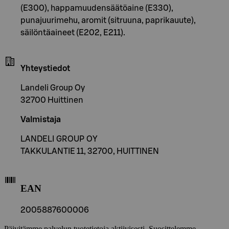
(E300), happamuudensäätöaine (E330),
punajuurimehu, aromit (sitruuna, paprikauute),
säilöntäaineet (E202, E211).
Yhteystiedot
Landeli Group Oy
32700 Huittinen
Valmistaja
LANDELI GROUP OY
TAKKULANTIE 11, 32700, HUITTINEN
EAN
2005887600006
Päivitämme palvelun tuotetietoja aktiivisesti. Suosittelemme