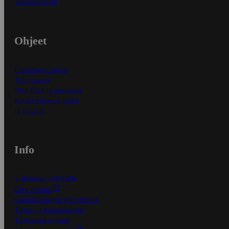
Asiakaspalvelu
Ohjeet
Ensitilaajan ohjeet
Näin maksat
Näin tilaat ja muokkaat
Kaikki ohjeet ja vinkit
In English
Info
S-Business yrityksille
Oiva-raportit
Osuuskauppojen yhteystiedot
Tilaus- ja toimitusehdot
Tietosuojakäytäntö