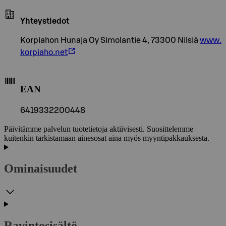
Yhteystiedot
Korpiahon Hunaja Oy Simolantie 4, 73300 Nilsiä
www.
korpiaho.net
EAN
6419332200448
Päivitämme palvelun tuotetietoja aktiivisesti. Suosittelemme
kuitenkin tarkistamaan ainesosat aina myös myyntipakkauksesta.
Ominaisuudet
Ravintosisältö