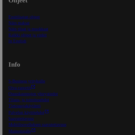
Ohjeet
Ensitilaajan ohjeet
Näin maksat
Näin tilaat ja muokkaat
Kaikki ohjeet ja vinkit
In English
Info
S-Business yrityksille
Oiva-raportit
Osuuskauppojen yhteystiedot
Tilaus- ja toimitusehdot
Tietosuojakäytäntö
Palvelun käyttöehdot
Saavutettavuus
Mobiilisovelluksen saavutettavuus
Mainostajalle