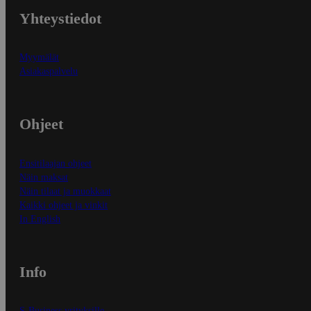
Yhteystiedot
Myymälät
Asiakaspalvelu
Ohjeet
Ensitilaajan ohjeet
Näin maksat
Näin tilaat ja muokkaat
Kaikki ohjeet ja vinkit
In English
Info
S-Business yrityksille