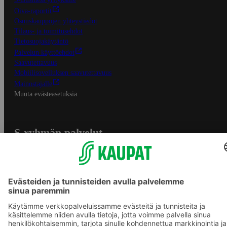
Oiva-raportit
Osuuskauppojen yhteystiedot
Tilaus- ja toimitusehdot
Tietosuojakäytäntö
Palvelun käyttöehdot
Saavutettavuus
Mobiilisovelluksen saavutettavuus
Mainostajalle
Muuta evästeasetuksia
S-ryhmän palvelut
S-ryhmä
Asiakasomistajuus
Yhteishyvä Ruoka -sovellus
S-ostoslista -sovellus
Prisma.fi
Sokos.fi