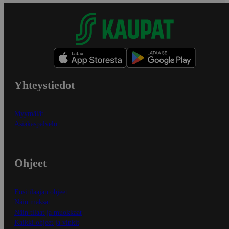
Yhteystiedot
Myymälät
Asiakaspalvelu
Ohjeet
Ensitilaajan ohjeet
Näin maksat
Näin tilaat ja muokkaat
Kaikki ohjeet ja vinkit