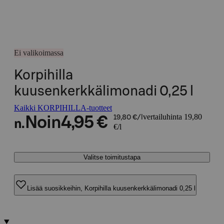
Ei valikoimassa
Korpihilla
kuusenkerkkälimonadi 0,25 l
Kaikki KORPIHILLA-tuotteet
vertailuhinta 19,80
Noin
4,95 €
19,80 €/l
n.
€/l
Valitse toimitustapa
Lisää suosikkeihin, Korpihilla kuusenkerkkälimonadi 0,25 l