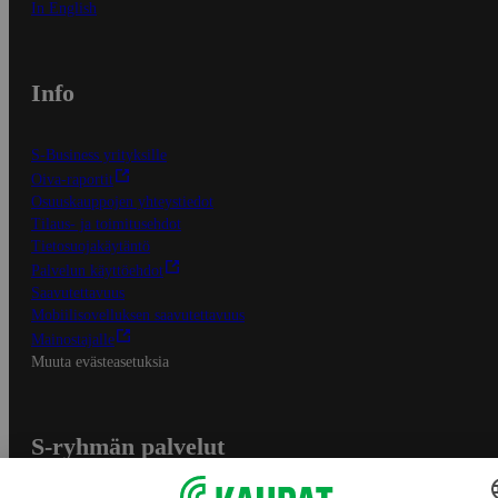
In English
Info
S-Business yrityksille
Oiva-raportit
Osuuskauppojen yhteystiedot
Tilaus- ja toimitusehdot
Tietosuojakäytäntö
Palvelun käyttöehdot
Saavutettavuus
Mobiilisovelluksen saavutettavuus
Mainostajalle
Muuta evästeasetuksia
S-ryhmän palvelut