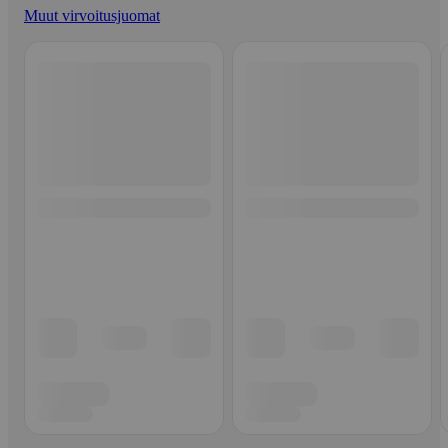
Muut virvoitusjuomat
Ohita listaus