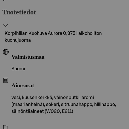
Tuotetiedot
Korpihillan Kuohuva Aurora 0,375 l alkoholiton
kuohujuoma
Valmistusmaa
Suomi
Ainesosat
vesi, kuusenkerkkä, väinönputki, aromi
(maarianheinä), sokeri, sitruunahappo, hiilihappo,
säinöntäaineet (W020, E211)