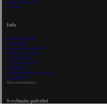
Kaikki ohjeet ja vinkit
In English
Info
S-Business yrityksille
Oiva-raportit
Osuuskauppojen yhteystiedot
Tilaus- ja toimitusehdot
Tietosuojakäytäntö
Palvelun käyttöehdot
Saavutettavuus
Mobiilisovelluksen saavutettavuus
Mainostajalle
Muuta evästeasetuksia
S-ryhmän palvelut