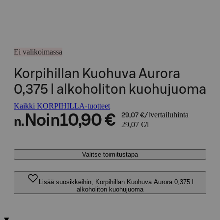
Ei valikoimassa
Korpihillan Kuohuva Aurora
0,375 l alkoholiton kuohujuoma
Kaikki KORPIHILLA-tuotteet
vertailuhinta
Noin
10,90 €
29,07 €/l
n.
29,07 €/l
Valitse toimitustapa
Lisää suosikkeihin, Korpihillan Kuohuva Aurora 0,375 l
alkoholiton kuohujuoma