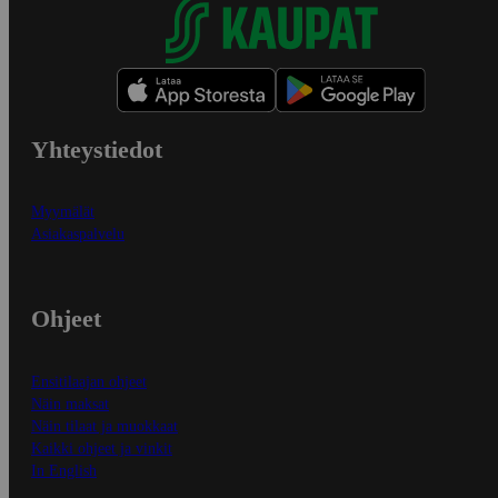
Yhteystiedot
Myymälät
Asiakaspalvelu
Ohjeet
Ensitilaajan ohjeet
Näin maksat
Näin tilaat ja muokkaat
Kaikki ohjeet ja vinkit
In English