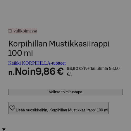
Ei valikoimassa
Korpihillan Mustikkasiirappi
100 ml
Kaikki KORPIHILLA-tuotteet
vertailuhinta 98,60
Noin
9,86 €
98,60 €/l
n.
€/l
Valitse toimitustapa
Lisää suosikkeihin, Korpihillan Mustikkasiirappi 100 ml