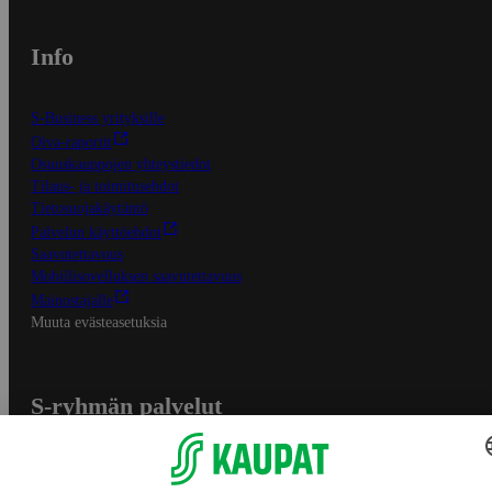
Info
S-Business yrityksille
Oiva-raportit
Osuuskauppojen yhteystiedot
Tilaus- ja toimitusehdot
Tietosuojakäytäntö
Palvelun käyttöehdot
Saavutettavuus
Mobiilisovelluksen saavutettavuus
Mainostajalle
Muuta evästeasetuksia
S-ryhmän palvelut
S-ryhmä