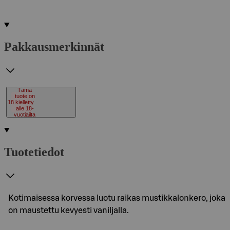
Pakkausmerkinnät
Tämä
tuote on
18
kielletty
alle 18-
vuotiailta
Tuotetiedot
Kotimaisessa korvessa luotu raikas mustikkalonkero, joka
on maustettu kevyesti vaniljalla.