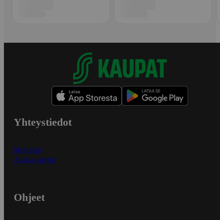
Yhteystiedot
Myymälät
Asiakaspalvelu
Ohjeet