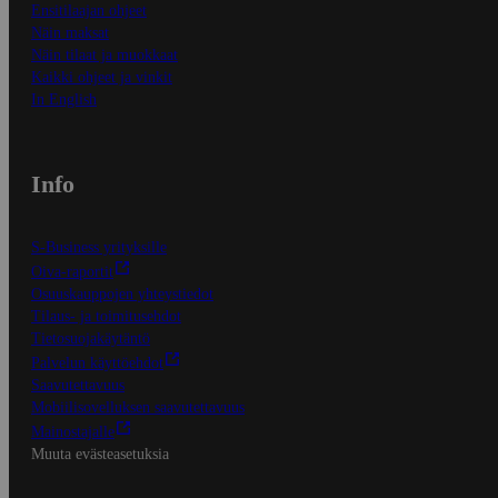
Ensitilaajan ohjeet
Näin maksat
Näin tilaat ja muokkaat
Kaikki ohjeet ja vinkit
In English
Info
S-Business yrityksille
Oiva-raportit
Osuuskauppojen yhteystiedot
Tilaus- ja toimitusehdot
Tietosuojakäytäntö
Palvelun käyttöehdot
Saavutettavuus
Mobiilisovelluksen saavutettavuus
Mainostajalle
Muuta evästeasetuksia