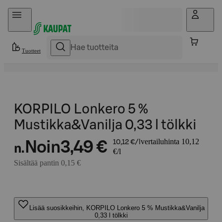
Hyppää sisältöön
Tuotteet
KORPILO Lonkero 5 %
Mustikka&Vanilja 0,33 l tölkki
vertailuhinta 10,12
Noin
3,49 €
10,12 €/l
n.
€/l
Sisältää pantin 0,15 €
Lisää suosikkeihin, KORPILO Lonkero 5 % Mustikka&Vanilja
0,33 l tölkki