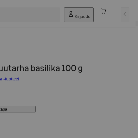
Kirjaudu
uutarha basilika 100 g
 -tuotteet
stapa