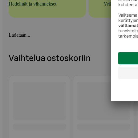
Hedelmät ja vihannekset
Yrtit
Ladataan...
Vaihtelua ostoskoriin
Ohita listaus