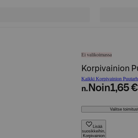
Ei valikoimassa
Korpivainion P
Kaikki Korpivainion Puutarha
Noin
1,65 €
n.
Valitse toimitu
Lisää
suosikkeihin,
Korpivainion