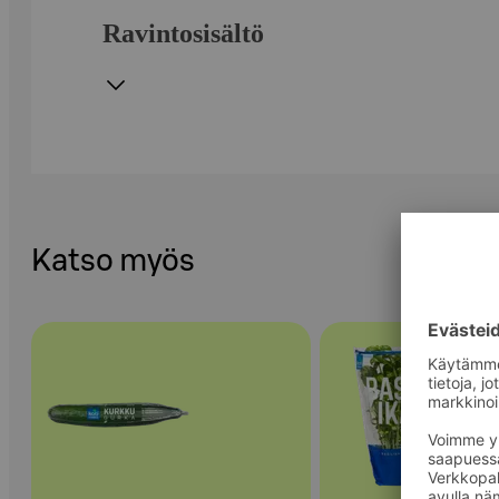
Ravintosisältö
Katso myös