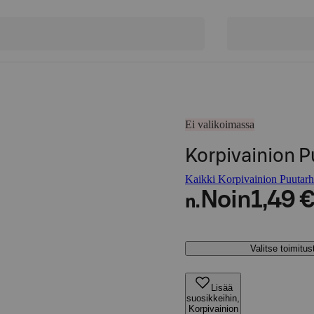
Ei valikoimassa
Korpivainion P
Kaikki Korpivainion Puutarha
Noin
1,49 
n.
Valitse toimitu
Lisää
suosikkeihin,
Korpivainion