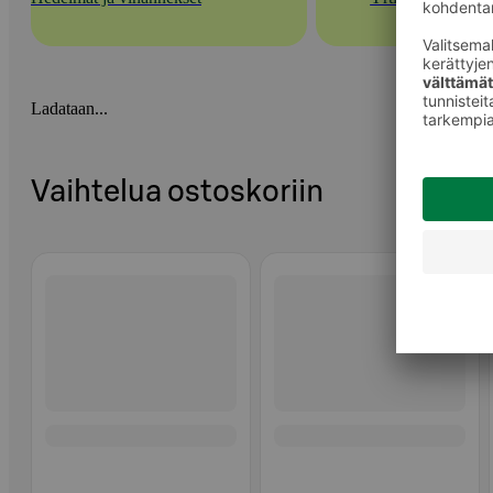
Ladataan...
Vaihtelua ostoskoriin
Ohita listaus