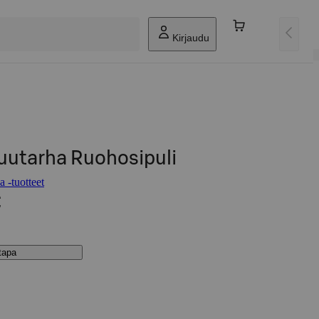
Kirjaudu
uutarha Ruohosipuli
 -tuotteet
€
stapa