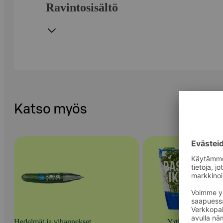
Ravintosisältö
Katso myös
Hedelmät ja vihannekset
Yrtit