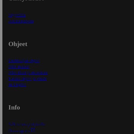
Myymälät
Asiakaspalvelu
Ohjeet
Ensitilaajan ohjeet
Näin maksat
Näin tilaat ja muokkaat
Kaikki ohjeet ja vinkit
In English
Info
S-Business yrityksille
Oiva-raportit