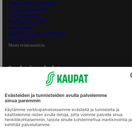
Osuuskauppojen yhteystiedot
Tilaus- ja toimitusehdot
Tietosuojakäytäntö
Palvelun käyttöehdot
Saavutettavuus
Mobiilisovelluksen saavutettavuus
Mainostajalle
Muuta evästeasetuksia
S-ryhmän palvelut
S-ryhmä
Asiakasomistajuus
Yhteishyvä Ruoka -sovellus
S-ostoslista -sovellus
Prisma.fi
Sokos.fi
S-Pankki
Yhteishyvä