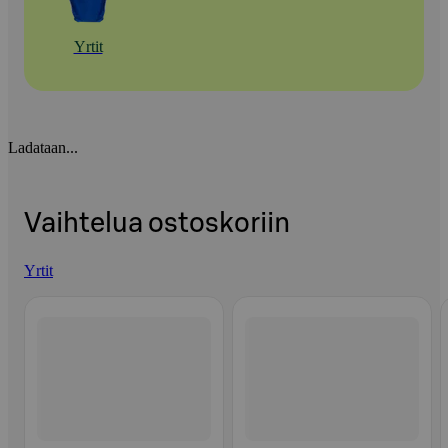
Yrtit
Ladataan...
Vaihtelua ostoskoriin
Yrtit
Ohita listaus