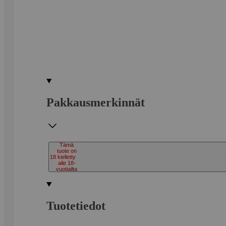
Pakkausmerkinnät
Tämä
tuote on
18
kielletty
alle 18-
vuotiailta
Tuotetiedot