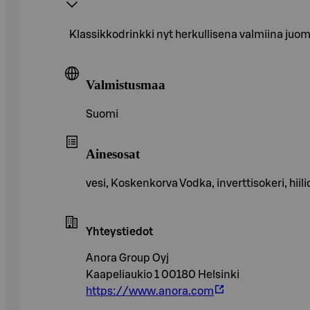
Klassikkodrinkki nyt herkullisena valmiina ju
Valmistusmaa
Suomi
Ainesosat
vesi, Koskenkorva Vodka, inverttisokeri, hi
Yhteystiedot
Anora Group Oyj
Kaapeliaukio 1 00180 Helsinki
https://www.anora.com