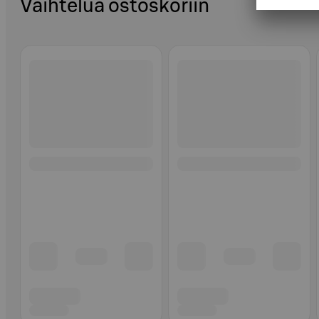
Vaihtelua ostoskoriin
Ohita listaus