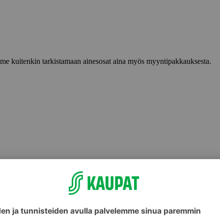
lemme kuitenkin tarkistamaan ainesosat aina myös myyntipakkauksesta.