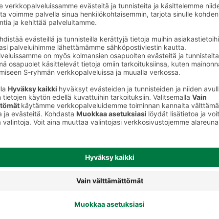
Maustetut lonkerot