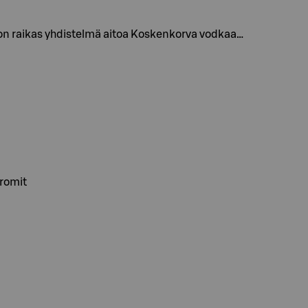
 on raikas yhdistelmä aitoa Koskenkorva vodkaa…
aromit