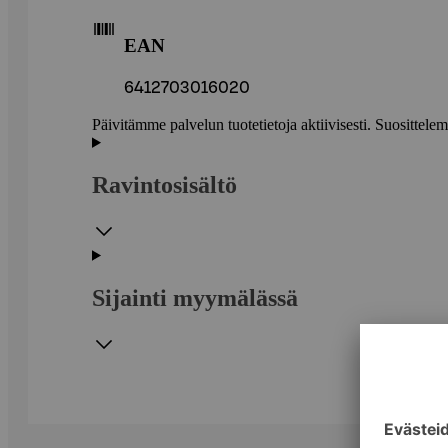
EAN
6412703016020
Päivitämme palvelun tuotetietoja aktiivisesti. Suositte
Ravintosisältö
Sijainti myymälässä