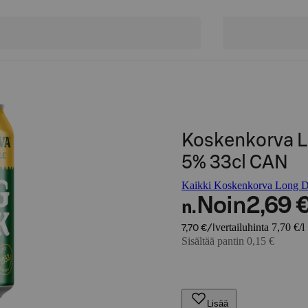
Koskenkorva L
5% 33cl CAN
Kaikki Koskenkorva Long Dr
Noin
2,69 
n.
vertailuhinta 7,70 €/l
7,70 €/l
Sisältää pantin 0,15 €
Lisää