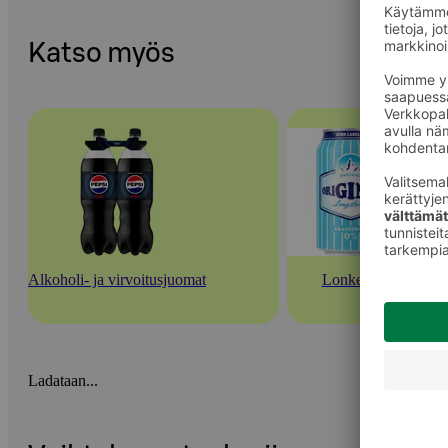
Katso myös
Alkoholi- ja virvoitusjuomat
Lonkerot
Ladataan...