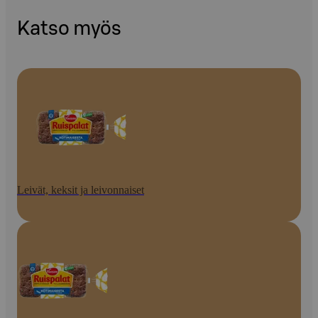
Katso myös
Leivät, keksit ja leivonnaiset