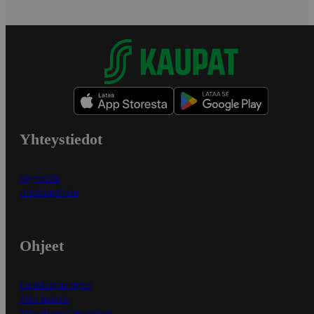
Yhteystiedot
Myymälät
Asiakaspalvelu
Ohjeet
Ensitilaajan ohjeet
Näin maksat
Näin tilaat ja muokkaat