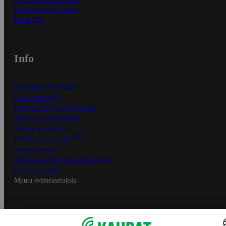
Kaikki ohjeet ja vinkit
In English
Info
S-Business yrityksille
Oiva-raportit
Osuuskauppojen yhteystiedot
Tilaus- ja toimitusehdot
Tietosuojakäytäntö
Palvelun käyttöehdot
Saavutettavuus
Mobiilisovelluksen saavutettavuus
Mainostajalle
Muuta evästeasetuksia
S-ryhmän palvelut