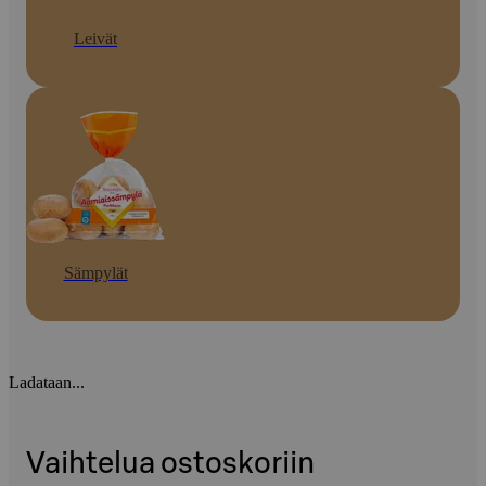
Leivät
Sämpylät
Ladataan...
Vaihtelua ostoskoriin