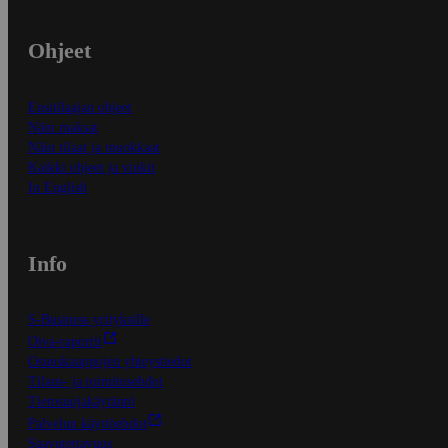
Ohjeet
Ensitilaajan ohjeet
Näin maksat
Näin tilaat ja muokkaat
Kaikki ohjeet ja vinkit
In English
Info
S-Business yrityksille
Oiva-raportit
Osuuskauppojen yhteystiedot
Tilaus- ja toimitusehdot
Tietosuojakäytäntö
Palvelun käyttöehdot
Saavutettavuus