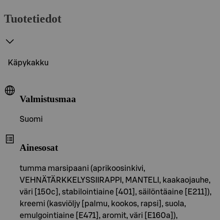
Tuotetiedot
Käpykakku
Valmistusmaa
Suomi
Ainesosat
tumma marsipaani (aprikoosinkivi,
VEHNÄTÄRKKELYSSIIRAPPI, MANTELI, kaakaojauhe,
väri [150c], stabilointiaine [401], säilöntäaine [E211]),
kreemi (kasviöljy [palmu, kookos, rapsi], suola,
emulgointiaine [E471], aromit, väri [E160a]),