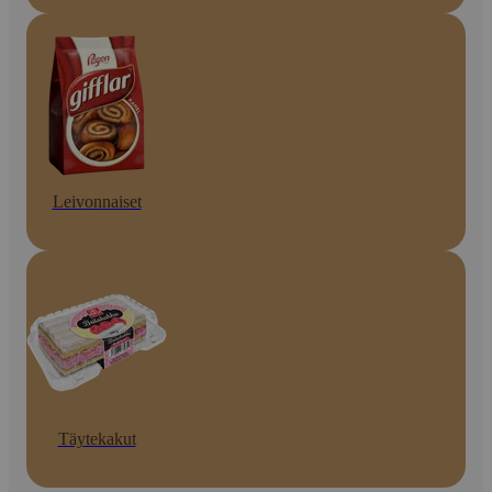
Leivonnaiset
Täytekakut