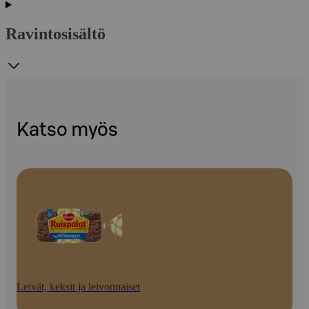
Ravintosisältö
Katso myös
Leivät, keksit ja leivonnaiset