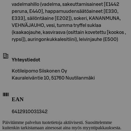
vadelmahillo (vadelma, sakeuttamisaineet [E1442
peruna, E440], happamuudensäätöaineet [E330,
E333], säilöntäaine [E202]), sokeri, KANANMUNA,
VEHNÄJAUHO, vesi, tumma tryffel suklaa
(kaakaojauhe, kasvirasva (osittain kovetettu [kookos ,
rypsi]), auringonkukkalesitiini), leivinjauhe (E500)
Yhteystiedot
Kotileipomo Siiskonen Oy
Kauraleiväntie 10, 51760 Nuutilanmäki
EAN
6412910031342
Päivitämme palvelun tuotetietoja aktiivisesti. Suosittelemme
kuitenkin tarkistamaan ainesosat aina myös myyntipakkauksesta.