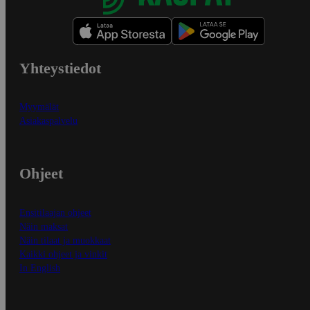
Yhteystiedot
Myymälät
Asiakaspalvelu
Ohjeet
Ensitilaajan ohjeet
Näin maksat
Näin tilaat ja muokkaat
Kaikki ohjeet ja vinkit
In English