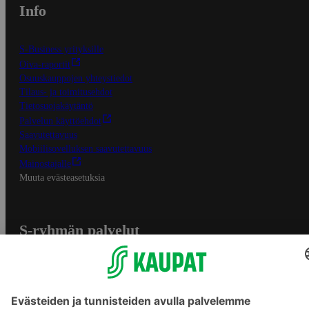
Info
S-Business yrityksille
Oiva-raportit
Osuuskauppojen yhteystiedot
Tilaus- ja toimitusehdot
Tietosuojakäytäntö
Palvelun käyttöehdot
Saavutettavuus
Mobiilisovelluksen saavutettavuus
Mainostajalle
Muuta evästeasetuksia
S-ryhmän palvelut
S-ryhmä
Asiakasomistajuus
Yhteishyvä Ruoka -sovellus