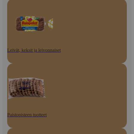
Leivät, keksit ja leivonnaiset
Paistopisteen tuotteet