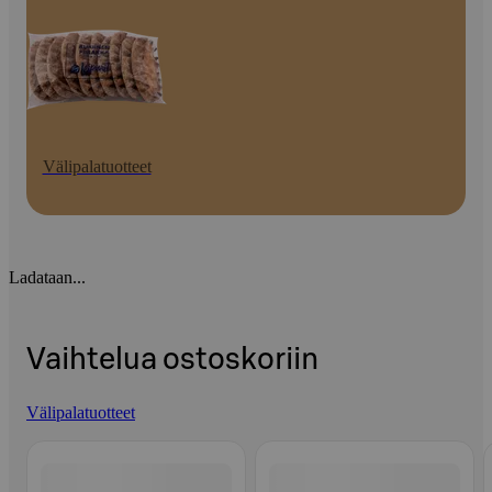
Välipalatuotteet
Ladataan...
Vaihtelua ostoskoriin
Välipalatuotteet
Ohita listaus