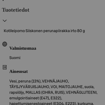
Tuotetiedot
Kotileipomo Siiskonen perunapiirakka irto 80 g
Valmistusmaa
Suomi
Ainesosat
Vesi, peruna (13%), VEHNÄJAUHO,
TÄYSJYVÄRUISJAUHO, VOI, MAITOJAUHE, suola,
rapsiöljy, MALLAS (OHRA, RUIS), VEHNÄGLUTEENI,
emulgointiaineet (E471, E322),
hapettumisenestoaineet (E304, E223), kurkuma,