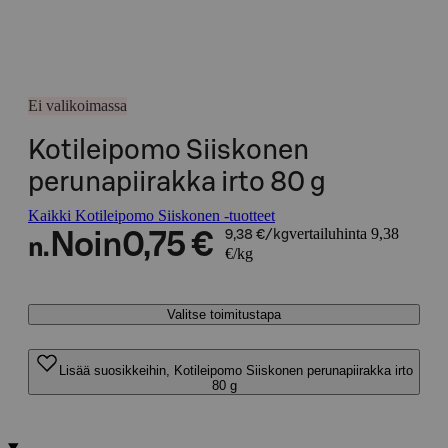
Ei valikoimassa
Kotileipomo Siiskonen
perunapiirakka irto 80 g
Kaikki Kotileipomo Siiskonen -tuotteet
vertailuhinta 9,38
Noin
0,75 €
9,38 €/kg
n.
€/kg
Valitse toimitustapa
Lisää suosikkeihin, Kotileipomo Siiskonen perunapiirakka irto
80 g