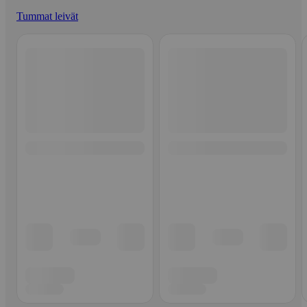
Tummat leivät
Ohita listaus