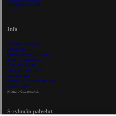
Kaikki ohjeet ja vinkit
In English
Info
S-Business yrityksille
Oiva-raportit
Osuuskauppojen yhteystiedot
Tilaus- ja toimitusehdot
Tietosuojakäytäntö
Palvelun käyttöehdot
Saavutettavuus
Mobiilisovelluksen saavutettavuus
Mainostajalle
Muuta evästeasetuksia
S-ryhmän palvelut