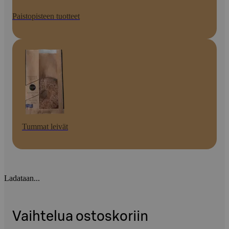
Paistopisteen tuotteet
Tummat leivät
Ladataan...
Vaihtelua ostoskoriin