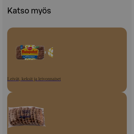
Katso myös
Leivät, keksit ja leivonnaiset