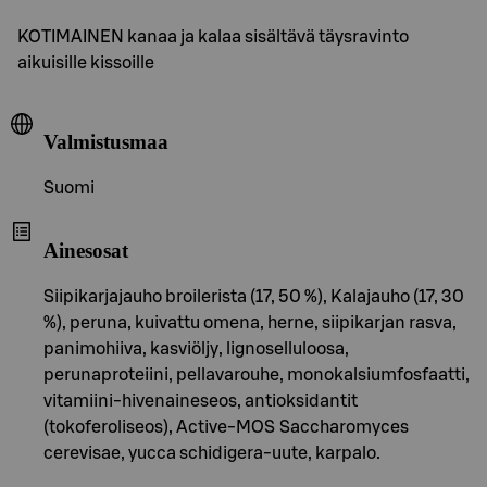
KOTIMAINEN kanaa ja kalaa sisältävä täysravinto
aikuisille kissoille
Valmistusmaa
Suomi
Ainesosat
Siipikarjajauho broilerista (17, 50 %), Kalajauho (17, 30
%), peruna, kuivattu omena, herne, siipikarjan rasva,
panimohiiva, kasviöljy, lignoselluloosa,
perunaproteiini, pellavarouhe, monokalsiumfosfaatti,
vitamiini-hivenaineseos, antioksidantit
(tokoferoliseos), Active-MOS Saccharomyces
cerevisae, yucca schidigera-uute, karpalo.