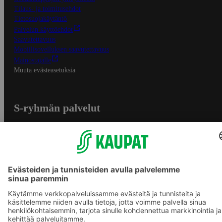
Tilaus- ja toimitusehdot
Tietosuojakäytäntö
Palvelun käyttöehdot
Saavutettavuus
Mobiilisovelluksen saavutettavuus
Mainostajalle
Muuta evästeasetuksia
S-ryhmän palvelut
S-ryhmä
Asiakasomistajuus
Yhteishyvä Ruoka -sovellus
S-ostoslista -sovellus
Prisma.fi
Sokos.fi
S-Pankki
Yhteishyvä