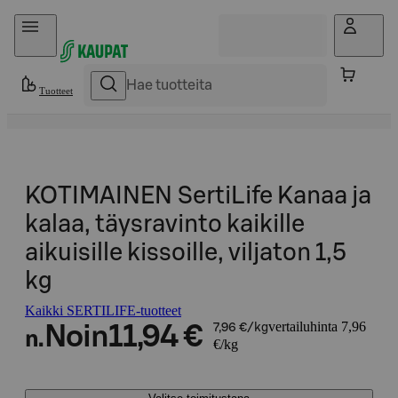
Hyppää sisältöön
Tuotteet
KOTIMAINEN SertiLife Kanaa ja
kalaa, täysravinto kaikille
aikuisille kissoille, viljaton 1,5
kg
Kaikki SERTILIFE-tuotteet
vertailuhinta 7,96
Noin
11,94 €
7,96 €/kg
n.
€/kg