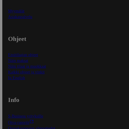
Myymälät
Asiakaspalvelu
Ohjeet
Ensitilaajan ohjeet
Näin maksat
Näin tilaat ja muokkaat
Kaikki ohjeet ja vinkit
In English
Info
S-Business yrityksille
Oiva-raportit
Osuuskauppojen yhteystiedot