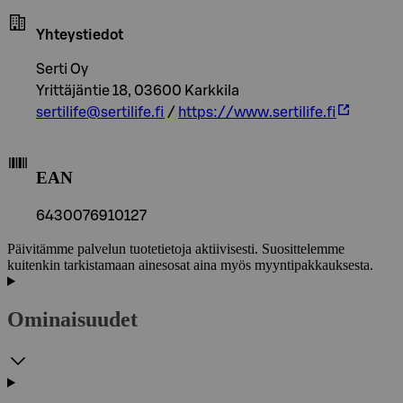
Yhteystiedot
Serti Oy
Yrittäjäntie 18, 03600 Karkkila
sertilife@sertilife.fi
/
https://www.sertilife.fi
EAN
6430076910127
Päivitämme palvelun tuotetietoja aktiivisesti. Suosittelemme
kuitenkin tarkistamaan ainesosat aina myös myyntipakkauksesta.
Ominaisuudet