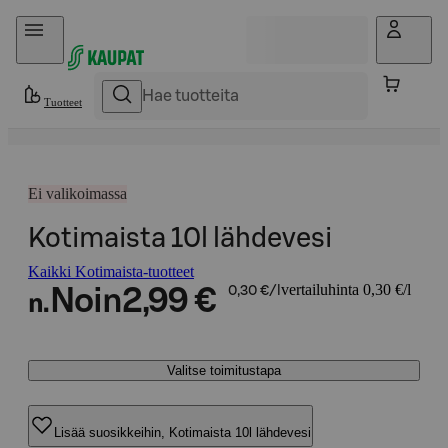
Hyppää sisältöön
Tuotteet
Ei valikoimassa
Kotimaista 10l lähdevesi
Kaikki Kotimaista-tuotteet
vertailuhinta 0,30 €/l
Noin
2,99 €
0,30 €/l
n.
Valitse toimitustapa
Lisää suosikkeihin, Kotimaista 10l lähdevesi