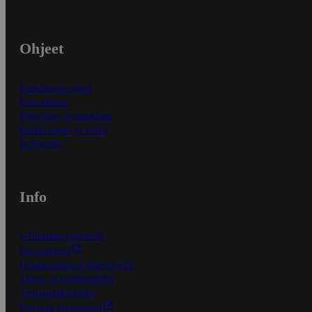
Ohjeet
Ensitilaajan ohjeet
Näin maksat
Näin tilaat ja muokkaat
Kaikki ohjeet ja vinkit
In English
Info
S-Business yrityksille
Oiva-raportit
Osuuskauppojen yhteystiedot
Tilaus- ja toimitusehdot
Tietosuojakäytäntö
Palvelun käyttöehdot