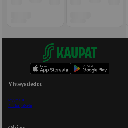
Yhteystiedot
Myymälät
Asiakaspalvelu
Ohjeet