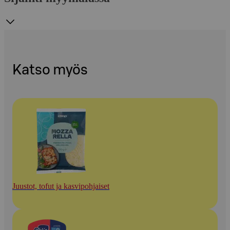
Katso myös
Juustot, tofut ja kasvipohjaiset