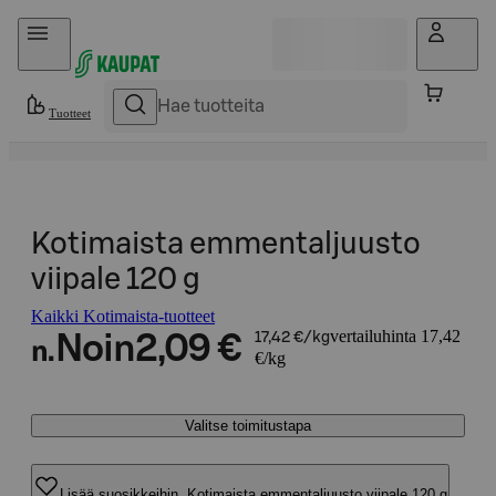
Hyppää sisältöön
Tuotteet
Kotimaista emmentaljuusto
viipale 120 g
Kaikki Kotimaista-tuotteet
vertailuhinta 17,42
Noin
2,09 €
17,42 €/kg
n.
€/kg
Valitse toimitustapa
Lisää suosikkeihin, Kotimaista emmentaljuusto viipale 120 g