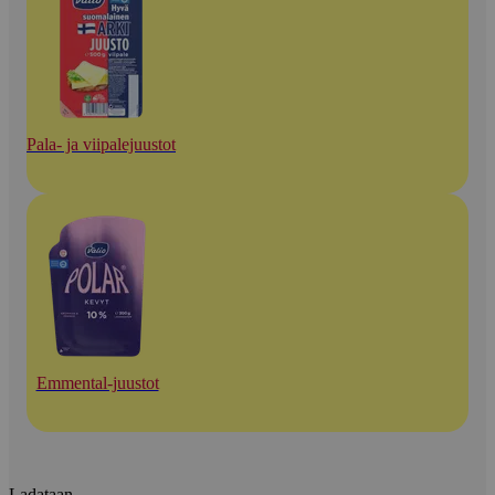
Pala- ja viipalejuustot
Emmental-juustot
Ladataan...