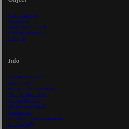
Ensitilaajan ohjeet
Näin maksat
Näin tilaat ja muokkaat
Kaikki ohjeet ja vinkit
In English
Info
S-Business yrityksille
Oiva-raportit
Osuuskauppojen yhteystiedot
Tilaus- ja toimitusehdot
Tietosuojakäytäntö
Palvelun käyttöehdot
Saavutettavuus
Mobiilisovelluksen saavutettavuus
Mainostajalle