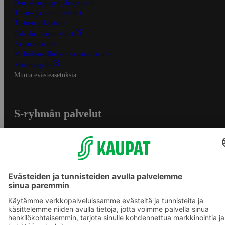
Osuuskauppojen yhteystiedot
Tilaus- ja toimitusehdot
Tietosuojakäytäntö
Palvelun käyttöehdot
Saavutettavuus
Mobiilisovelluksen saavutettavuus
Mainostajalle
Muuta evästeasetuksia
S-ryhmän palvelut
S-ryhmä
Asiakasomistajuus
Yhteishyvä Ruoka -sovellus
S-ostoslista -sovellus
Prisma.fi
Sokos.fi
S-Pankki
Yhteishyvä