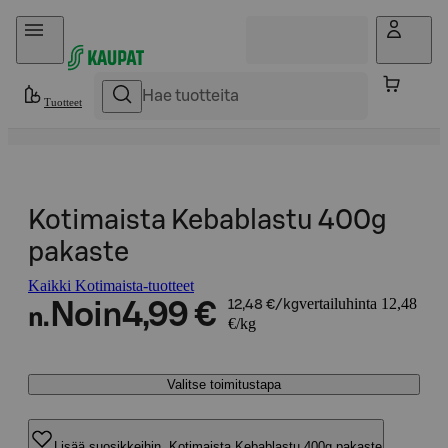
Hyppää sisältöön
Tuotteet
Kotimaista Kebablastu 400g
pakaste
Kaikki Kotimaista-tuotteet
vertailuhinta 12,48
Noin
4,99 €
12,48 €/kg
n.
€/kg
Valitse toimitustapa
Lisää suosikkeihin, Kotimaista Kebablastu 400g pakaste