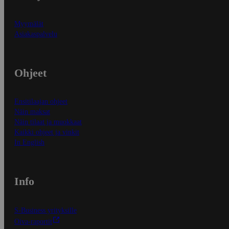
Myymälät
Asiakaspalvelu
Ohjeet
Ensitilaajan ohjeet
Näin maksat
Näin tilaat ja muokkaat
Kaikki ohjeet ja vinkit
In English
Info
S-Business yrityksille
Oiva-raportit