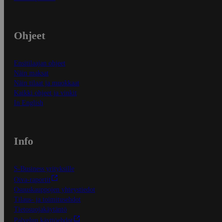
Ohjeet
Ensitilaajan ohjeet
Näin maksat
Näin tilaat ja muokkaat
Kaikki ohjeet ja vinkit
In English
Info
S-Business yrityksille
Oiva-raportit
Osuuskauppojen yhteystiedot
Tilaus- ja toimitusehdot
Tietosuojakäytäntö
Palvelun käyttöehdot