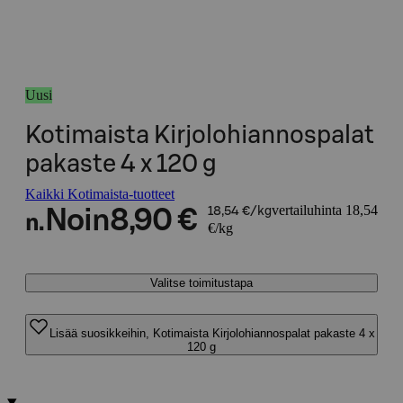
Uusi
Kotimaista Kirjolohiannospalat
pakaste 4 x 120 g
Kaikki Kotimaista-tuotteet
vertailuhinta 18,54
Noin
8,90 €
18,54 €/kg
n.
€/kg
Valitse toimitustapa
Lisää suosikkeihin, Kotimaista Kirjolohiannospalat pakaste 4 x
120 g