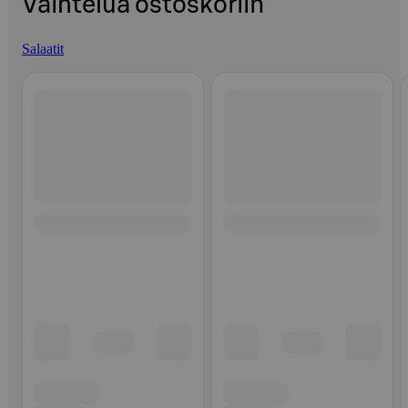
Vaihtelua ostoskoriin
Salaatit
Ohita listaus