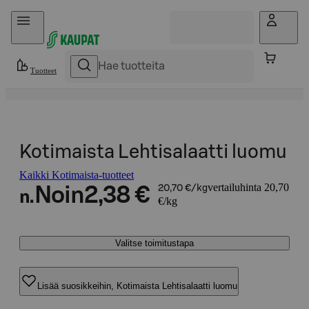
Hyppää sisältöön
Tuotteet
Kotimaista Lehtisalaatti luomu
Kaikki Kotimaista-tuotteet
vertailuhinta 20,70
Noin
2,38 €
20,70 €/kg
n.
€/kg
Valitse toimitustapa
Lisää suosikkeihin, Kotimaista Lehtisalaatti luomu