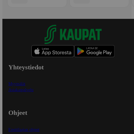
Yhteystiedot
Myymälät
Asiakaspalvelu
Ohjeet
Ensitilaajan ohjeet