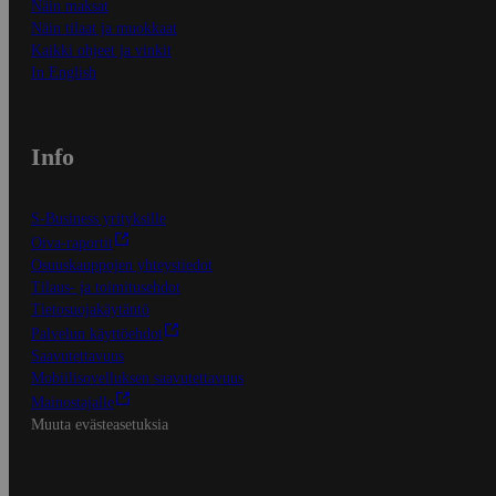
Näin maksat
Näin tilaat ja muokkaat
Kaikki ohjeet ja vinkit
In English
Info
S-Business yrityksille
Oiva-raportit
Osuuskauppojen yhteystiedot
Tilaus- ja toimitusehdot
Tietosuojakäytäntö
Palvelun käyttöehdot
Saavutettavuus
Mobiilisovelluksen saavutettavuus
Mainostajalle
Muuta evästeasetuksia