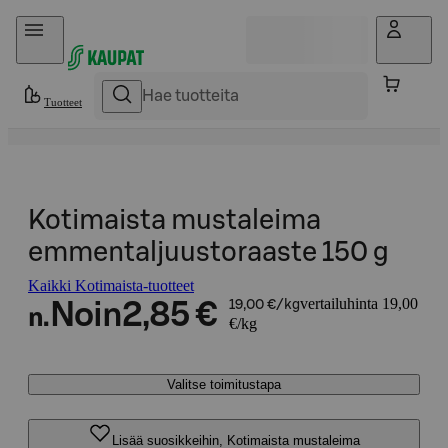
Hyppää sisältöön
Tuotteet
Kotimaista mustaleima
emmentaljuustoraaste 150 g
Kaikki Kotimaista-tuotteet
vertailuhinta 19,00
Noin
2,85 €
19,00 €/kg
n.
€/kg
Valitse toimitustapa
Lisää suosikkeihin, Kotimaista mustaleima