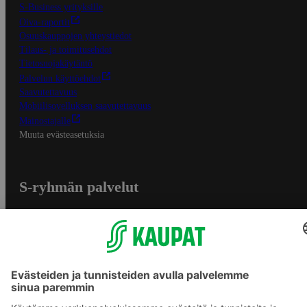
S-Business yrityksille
Oiva-raportit
Osuuskauppojen yhteystiedot
Tilaus- ja toimitusehdot
Tietosuojakäytäntö
Palvelun käyttöehdot
Saavutettavuus
Mobiilisovelluksen saavutettavuus
Mainostajalle
Muuta evästeasetuksia
S-ryhmän palvelut
S-ryhmä
Asiakasomistajuus
Yhteishyvä Ruoka -sovellus
S-ostoslista -sovellus
Prisma.fi
Sokos.fi