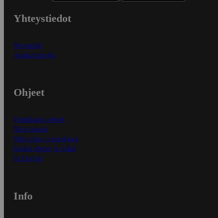
Yhteystiedot
Myymälät
Asiakaspalvelu
Ohjeet
Ensitilaajan ohjeet
Näin maksat
Näin tilaat ja muokkaat
Kaikki ohjeet ja vinkit
In English
Info